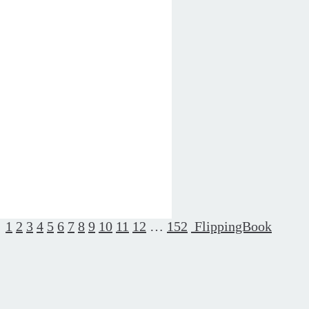
1
2
3
4
5
6
7
8
9
10
11
12
…
152
FlippingBook