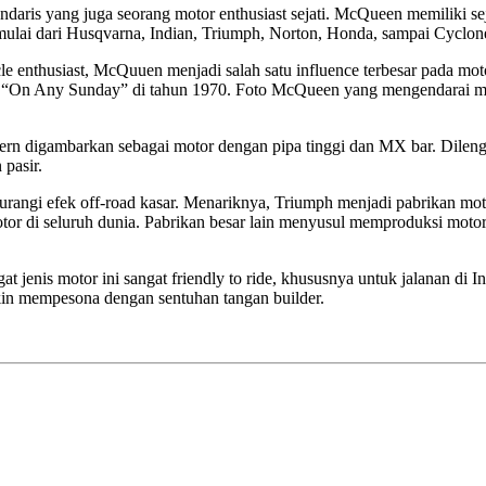
ndaris yang juga seorang motor enthusiast sejati. McQueen memiliki sej
 mulai dari Husqvarna, Indian, Triumph, Norton, Honda, sampai Cyclon
cle enthusiast, McQuuen menjadi salah satu influence terbesar pada mot
m “On Any Sunday” di tahun 1970. Foto McQueen yang mengendarai moto
ern digambarkan sebagai motor dengan pipa tinggi dan MX bar. Dilen
 pasir.
gurangi efek off-road kasar. Menariknya, Triumph menjadi pabrikan m
or di seluruh dunia. Pabrikan besar lain menyusul memproduksi motor
t jenis motor ini sangat friendly to ride, khususnya untuk jalanan di 
kin mempesona dengan sentuhan tangan builder.