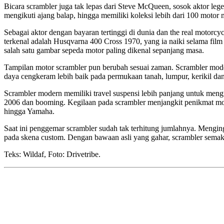
Bicara scrambler juga tak lepas dari Steve McQueen, sosok aktor lege
mengikuti ajang balap, hingga memiliki koleksi lebih dari 100 motor
Sebagai aktor dengan bayaran tertinggi di dunia dan the real motorcy
terkenal adalah Husqvarna 400 Cross 1970, yang ia naiki selama fil
salah satu gambar sepeda motor paling dikenal sepanjang masa.
Tampilan motor scrambler pun berubah sesuai zaman. Scrambler mod
daya cengkeram lebih baik pada permukaan tanah, lumpur, kerikil dan
Scrambler modern memiliki travel suspensi lebih panjang untuk men
2006 dan booming. Kegilaan pada scrambler menjangkit penikmat mot
hingga Yamaha.
Saat ini penggemar scrambler sudah tak terhitung jumlahnya. Menginga
pada skena custom. Dengan bawaan asli yang gahar, scrambler sema
Teks: Wildaf, Foto: Drivetribe.