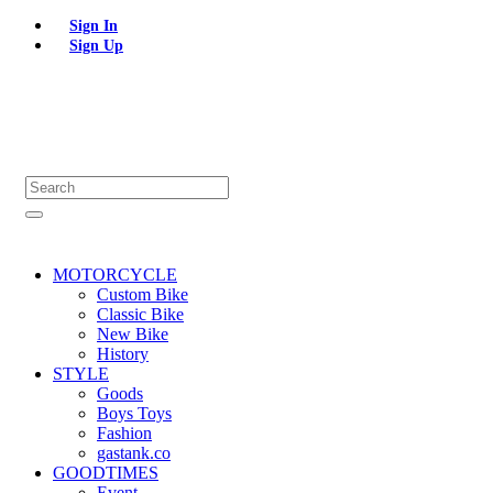
Sign In
Sign Up
MOTORCYCLE
Custom Bike
Classic Bike
New Bike
History
STYLE
Goods
Boys Toys
Fashion
gastank.co
GOODTIMES
Event