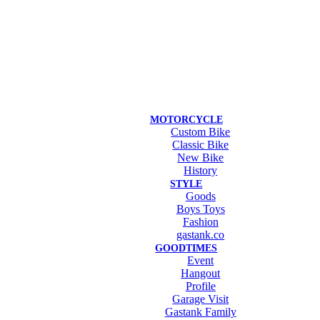
MOTORCYCLE
Custom Bike
Classic Bike
New Bike
History
STYLE
Goods
Boys Toys
Fashion
gastank.co
GOODTIMES
Event
Hangout
Profile
Garage Visit
Gastank Family