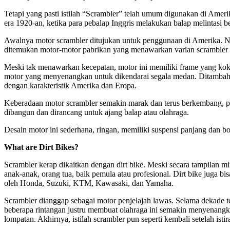
Tetapi yang pasti istilah “Scrambler” telah umum digunakan di Amer
era 1920-an, ketika para pebalap Inggris melakukan balap melintasi 
Awalnya motor scrambler ditujukan untuk penggunaan di Amerika. Na
ditemukan motor-motor pabrikan yang menawarkan varian scrambler 
Meski tak menawarkan kecepatan, motor ini memiliki frame yang koko
motor yang menyenangkan untuk dikendarai segala medan. Ditambah 
dengan karakteristik Amerika dan Eropa.
Keberadaan motor scrambler semakin marak dan terus berkembang, p
dibangun dan dirancang untuk ajang balap atau olahraga.
Desain motor ini sederhana, ringan, memiliki suspensi panjang dan bo
What are Dirt Bikes?
Scrambler kerap dikaitkan dengan dirt bike. Meski secara tampilan mi
anak-anak, orang tua, baik pemula atau profesional. Dirt bike juga bi
oleh Honda, Suzuki, KTM, Kawasaki, dan Yamaha.
Scrambler dianggap sebagai motor penjelajah lawas. Selama dekade te
beberapa rintangan justru membuat olahraga ini semakin menyenang
lompatan. Akhirnya, istilah scrambler pun seperti kembali setelah istir