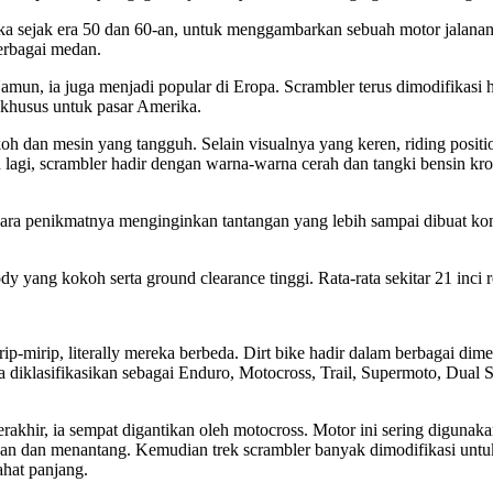
ika sejak era 50 dan 60-an, untuk menggambarkan sebuah motor jalanan
berbagai medan.
mun, ia juga menjadi popular di Eropa. Scrambler terus dimodifikas
khusus untuk pasar Amerika.
h dan mesin yang tangguh. Selain visualnya yang keren, riding positi
lagi, scrambler hadir dengan warna-warna cerah dan tangki bensin k
ara penikmatnya menginginkan tantangan yang lebih sampai dibuat k
dy yang kokoh serta ground clearance tinggi. Rata-rata sekitar 21 inci
rip-mirip, literally mereka berbeda. Dirt bike hadir dalam berbagai dim
sa diklasifikasikan sebagai Enduro, Motocross, Trail, Supermoto, Dual S
rakhir, ia sempat digantikan oleh motocross. Motor ini sering digunaka
kan dan menantang. Kemudian trek scrambler banyak dimodifikasi unt
ahat panjang.