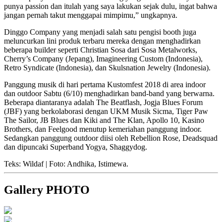
punya passion dan itulah yang saya lakukan sejak dulu, ingat bahwa
jangan pernah takut menggapai mimpimu,” ungkapnya.
Dinggo Company yang menjadi salah satu pengisi booth juga
meluncurkan lini produk terbaru mereka dengan menghadirkan
beberapa builder seperti Christian Sosa dari Sosa Metalworks,
Cherry’s Company (Jepang), Imagineering Custom (Indonesia),
Retro Syndicate (Indonesia), dan Skulsnation Jewelry (Indonesia).
Panggung musik di hari pertama Kustomfest 2018 di area indoor
dan outdoor Sabtu (6/10) menghadirkan band-band yang berwarna.
Beberapa diantaranya adalah The Beatflash, Jogja Blues Forum
(JBF) yang berkolaborasi dengan UKM Musik Sicma, Tiger Paw
The Sailor, JB Blues dan Kiki and The Klan, Apollo 10, Kasino
Brothers, dan Feelgood menutup kemeriahan panggung indoor.
Sedangkan panggung outdoor diisi oleh Rebellion Rose, Deadsquad
dan dipuncaki Superband Yogya, Shaggydog.
Teks: Wildaf | Foto: Andhika, Istimewa.
Gallery PHOTO