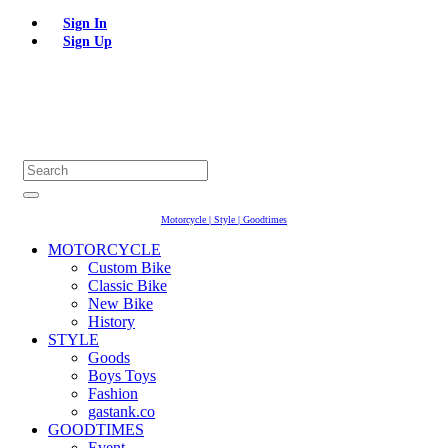
Sign In
Sign Up
Motorcycle | Style | Goodtimes
MOTORCYCLE
Custom Bike
Classic Bike
New Bike
History
STYLE
Goods
Boys Toys
Fashion
gastank.co
GOODTIMES
Event