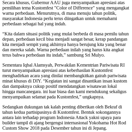
Secara khusus, Gubernur AAU juga menyampaikan apresiasi atas
pemilihan tema Kustomfest "Color of Difference" yang mengangkat
warna perbedaan. Menurutnya, di masa menuju tahun politik,
masyarakat Indonesia perlu terus diingatkan untuk memahami
perbedaan sebagai hal yang indah.
“Kita dalam situasi politik yang mulai berbeda di masa pemilu tahun
depan, perbedaan kecil bisa menjadi sangat besar, kerap pandangan
kita menjadi sempit yang akhirnya hanya berujung kita yang benar
dan mereka salah. Warna perbedaan inilah yang harus kita angkat
terus bahwa perbedaan itu indah,” sambung Sri Mulyo.
Sementara Iqbal Alamsyah, Perwakilan Kementrian Pariwisata RI
turut menyampaikan apresiasi atas keberhasilan Kustomfest
menghadirkan acara yang dinilai membangkitkan gairah pariwisata
minat khusus di DIY. “Kegiatan ini sangat dinantikan insan kustom
dan dampaknya cukup positif mendatangkan wisatawan lokal
hingga mancanegara. ini luar biasa dan kami mendukung sekaligus
menyampaikan selamat pada Kustomfest,” ungkapnya.
Sedangkan dukungan tak kalah penting diberikan oleh Bekraf di
tahun kedua partisipasinya di Kustomfest. Bentuk sokongannya
antara lain terhadap program Indonesia Attack yakni upaya para
builder tampil di ajang bergengsi internasional Yokohama Hot Rod
Custom Show 2018 pada Desember tahun ini di Jepang.