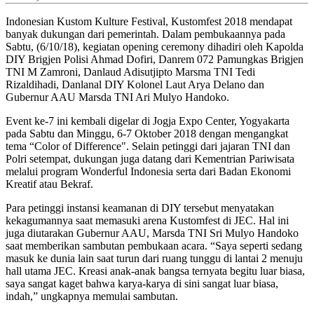
Indonesian Kustom Kulture Festival, Kustomfest 2018 mendapat
banyak dukungan dari pemerintah. Dalam pembukaannya pada
Sabtu, (6/10/18), kegiatan opening ceremony dihadiri oleh Kapolda
DIY Brigjen Polisi Ahmad Dofiri, Danrem 072 Pamungkas Brigjen
TNI M Zamroni, Danlaud Adisutjipto Marsma TNI Tedi
Rizaldihadi, Danlanal DIY Kolonel Laut Arya Delano dan
Gubernur AAU Marsda TNI Ari Mulyo Handoko.
Event ke-7 ini kembali digelar di Jogja Expo Center, Yogyakarta
pada Sabtu dan Minggu, 6-7 Oktober 2018 dengan mengangkat
tema “Color of Difference". Selain petinggi dari jajaran TNI dan
Polri setempat, dukungan juga datang dari Kementrian Pariwisata
melalui program Wonderful Indonesia serta dari Badan Ekonomi
Kreatif atau Bekraf.
Para petinggi instansi keamanan di DIY tersebut menyatakan
kekagumannya saat memasuki arena Kustomfest di JEC. Hal ini
juga diutarakan Gubernur AAU, Marsda TNI Sri Mulyo Handoko
saat memberikan sambutan pembukaan acara. “Saya seperti sedang
masuk ke dunia lain saat turun dari ruang tunggu di lantai 2 menuju
hall utama JEC. Kreasi anak-anak bangsa ternyata begitu luar biasa,
saya sangat kaget bahwa karya-karya di sini sangat luar biasa,
indah,” ungkapnya memulai sambutan.