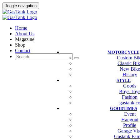
Toggle navigation
Home
About Us
Magazine
Shop
Contact
MOTORCYCLE
Custom Bi
Classic Bi
New Bike
History
STYLE
Goods
Boys Toy
Fashion
gastank.c
GOODTIMES
Event
Hangout
Profile
Garage Vis
Gastank Fam