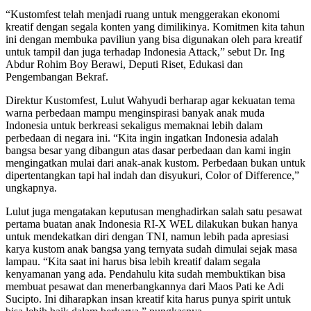
“Kustomfest telah menjadi ruang untuk menggerakan ekonomi
kreatif dengan segala konten yang dimilikinya. Komitmen kita tahun
ini dengan membuka paviliun yang bisa digunakan oleh para kreatif
untuk tampil dan juga terhadap Indonesia Attack,” sebut Dr. Ing
Abdur Rohim Boy Berawi, Deputi Riset, Edukasi dan
Pengembangan Bekraf.
Direktur Kustomfest, Lulut Wahyudi berharap agar kekuatan tema
warna perbedaan mampu menginspirasi banyak anak muda
Indonesia untuk berkreasi sekaligus memaknai lebih dalam
perbedaan di negara ini. “Kita ingin ingatkan Indonesia adalah
bangsa besar yang dibangun atas dasar perbedaan dan kami ingin
mengingatkan mulai dari anak-anak kustom. Perbedaan bukan untuk
dipertentangkan tapi hal indah dan disyukuri, Color of Difference,”
ungkapnya.
Lulut juga mengatakan keputusan menghadirkan salah satu pesawat
pertama buatan anak Indonesia RI-X WEL dilakukan bukan hanya
untuk mendekatkan diri dengan TNI, namun lebih pada apresiasi
karya kustom anak bangsa yang ternyata sudah dimulai sejak masa
lampau. “Kita saat ini harus bisa lebih kreatif dalam segala
kenyamanan yang ada. Pendahulu kita sudah membuktikan bisa
membuat pesawat dan menerbangkannya dari Maos Pati ke Adi
Sucipto. Ini diharapkan insan kreatif kita harus punya spirit untuk