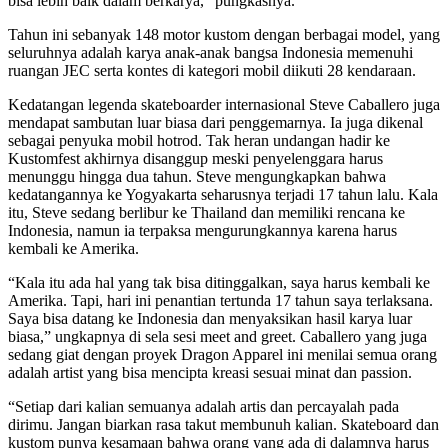
bisa lebih baik dalam berkarya,” pungkasnya.
Tahun ini sebanyak 148 motor kustom dengan berbagai model, yang
seluruhnya adalah karya anak-anak bangsa Indonesia memenuhi
ruangan JEC serta kontes di kategori mobil diikuti 28 kendaraan.
Kedatangan legenda skateboarder internasional Steve Caballero juga
mendapat sambutan luar biasa dari penggemarnya. Ia juga dikenal
sebagai penyuka mobil hotrod. Tak heran undangan hadir ke
Kustomfest akhirnya disanggup meski penyelenggara harus
menunggu hingga dua tahun. Steve mengungkapkan bahwa
kedatangannya ke Yogyakarta seharusnya terjadi 17 tahun lalu. Kala
itu, Steve sedang berlibur ke Thailand dan memiliki rencana ke
Indonesia, namun ia terpaksa mengurungkannya karena harus
kembali ke Amerika.
“Kala itu ada hal yang tak bisa ditinggalkan, saya harus kembali ke
Amerika. Tapi, hari ini penantian tertunda 17 tahun saya terlaksana.
Saya bisa datang ke Indonesia dan menyaksikan hasil karya luar
biasa,” ungkapnya di sela sesi meet and greet. Caballero yang juga
sedang giat dengan proyek Dragon Apparel ini menilai semua orang
adalah artist yang bisa mencipta kreasi sesuai minat dan passion.
“Setiap dari kalian semuanya adalah artis dan percayalah pada
dirimu. Jangan biarkan rasa takut membunuh kalian. Skateboard dan
kustom punya kesamaan bahwa orang yang ada di dalamnya harus