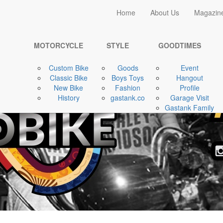
Home
Home
About Us
Magazin
MOTORCYCLE
Motor-Motor Jadul ...
MOTORCYCLE
STYLE
GOODTIMES
Custom Bike
Goods
Event
Classic Bike
Boys Toys
Hangout
New Bike
Fashion
Profile
History
gastank.co
Garage Visit
Gastank Family