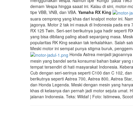
menggunakan Vespa. Namun tipe “Kongo” pada 1963 y
demam Vespa hingga saaat ini. Kalau di sini, motor-m
tipe VBB, VNB, dan VBA.
Yamaha RX King
suara cempreng yang khas dari knalpot motor ini. Na
jagonya. Motor 2 tak ini masuk di Indonesia pada era 
RX 125 Twin. Seri-seri berikutnya juga hadir seperti 
yang bisa dibilang paling abadi sepanjang masa. Mes
popularitas RK King seakan tak terkalahkan. Salah sat
Meski motor ini sempat punya stigma buruk, penggema
Honda Astrea menjadi jagoannya 
mesin yang bandel serta konsumsi bahan bakar yang su
tempat tersendiri di hati masyarakat Indonesia. Kebe
Cub dengan seri-serinya seperti C100 dan C 102, dan 
berikutnya seperti Astrea 700, Astrea 800, Astrea St
dan Honda Legenda. Meski dengan mesin yang hanya 
khas di kelasnya dan pernah jadi motor sejuta umat. Hi
jalanan Indonesia. Teks: Wildaf | Foto: Istimewa, Scoot