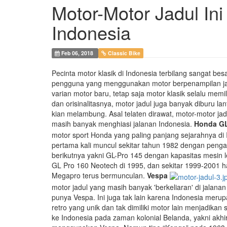
Motor-Motor Jadul Ini
Indonesia
Feb 06, 2018
Classic Bike
Pecinta motor klasik di Indonesia terbilang sangat besar
pengguna yang menggunakan motor berpenampilan ja
varian motor baru, tetap saja motor klasik selalu mem
dan orisinalitasnya, motor jadul juga banyak diburu l
kian melambung. Asal telaten dirawat, motor-motor jadu
masih banyak menghiasi jalanan Indonesia.
Honda G
motor sport Honda yang paling panjang sejarahnya di 
pertama kali muncul sekitar tahun 1982 dengan pengapi
berikutnya yakni GL-Pro 145 dengan kapasitas mesin 
GL Pro 160 Neotech di 1995, dan sekitar 1999-2001 ha
Megapro terus bermunculan.
Vespa
motor jadul yang masih banyak 'berkeliaran' di jalana
punya Vespa. Ini juga tak lain karena Indonesia meru
retro yang unik dan tak dimiliki motor lain menjadikan
ke Indonesia pada zaman kolonial Belanda, yakni akhir