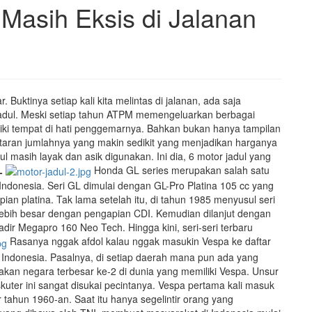
 Masih Eksis di Jalanan
. Buktinya setiap kali kita melintas di jalanan, ada saja
dul. Meski setiap tahun ATPM memengeluarkan berbagai
iliki tempat di hati penggemarnya. Bahkan bukan hanya tampilan
antaran jumlahnya yang makin sedikit yang menjadikan harganya
l masih layak dan asik digunakan. Ini dia, 6 motor jadul yang
L
Honda GL series merupakan salah satu
Indonesia. Seri GL dimulai dengan GL-Pro Platina 105 cc yang
an platina. Tak lama setelah itu, di tahun 1985 menyusul seri
lebih besar dengan pengapian CDI. Kemudian dilanjut dengan
dir Megapro 160 Neo Tech. Hingga kini, seri-seri terbaru
Rasanya nggak afdol kalau nggak masukin Vespa ke daftar
n Indonesia. Pasalnya, di setiap daerah mana pun ada yang
pakan negara terbesar ke-2 di dunia yang memiliki Vespa. Unsur
 skuter ini sangat disukai pecintanya. Vespa pertama kali masuk
 tahun 1960-an. Saat itu hanya segelintir orang yang