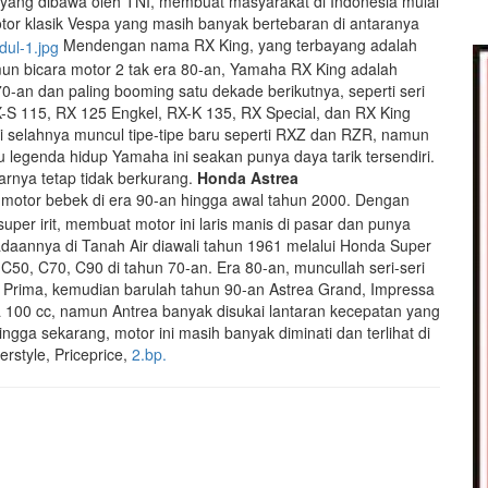
ang dibawa oleh TNI, membuat masyarakat di Indonesia mulai
otor klasik Vespa yang masih banyak bertebaran di antaranya
Mendengan nama RX King, yang terbayang adalah
mun bicara motor 2 tak era 80-an, Yamaha RX King adalah
70-an dan paling booming satu dekade berikutnya, seperti seri
RX-S 115, RX 125 Engkel, RX-K 135, RX Special, dan RX King
ki selahnya muncul tipe-tipe baru seperti RXZ dan RZR, namun
u legenda hidup Yamaha ini seakan punya daya tarik tersendiri.
rnya tetap tidak berkurang.
Honda Astrea
motor bebek di era 90-an hingga awal tahun 2000. Dengan
per irit, membuat motor ini laris manis di pasar dan punya
radaannya di Tanah Air diawali tahun 1961 melalui Honda Super
C50, C70, C90 di tahun 70-an. Era 80-an, muncullah seri-seri
ar, Prima, kemudian barulah tahun 90-an Astrea Grand, Impressa
100 cc, namun Antrea banyak disukai lantaran kecepatan yang
ngga sekarang, motor ini masih banyak diminati dan terlihat di
erstyle, Priceprice,
2.bp.