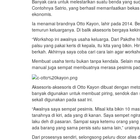
Banyak cara untuk melestarikan suatu benda yang sud
Contohnya Satrio, yang berhasil memanfaatkan bekas s
ekonomis.
Ia menamai brandnya Otto Kayon, lahir pada 2014. Ber
temurun keluarganya. Di balik aksesoris bergaya kekin
“Workshop ini awalnya usaha keluarga. Dari Pakdhe hi
palsu yang pakai keris di kepala, itu kita yang bikin.
berkah. Akhirnya saya coba cari cara lain agar workshop
Membuat usaha tentu bukan tanpa kendala. Selain ma
manual juga sempat membuatnya merasa pesimis pad
Aksesoris-aksesoris di Otto Kayon dibuat dengan met
banyak digunakan untuk membuat piring, sendok dan s
sekali digunakan pada saat ini.
“Awalnya saya sempat pesimis. Misal kita bikin 10 mast
tanahnya di kiri, ada yang di kanan. Saya sempet ng
laku deh di pasaran. Sampai saya ketemu orang yang n
ada barang yang sama persis satu sama lain,” urainya
Dari prosesnya sendiri, selongsong peluru dicor alias d