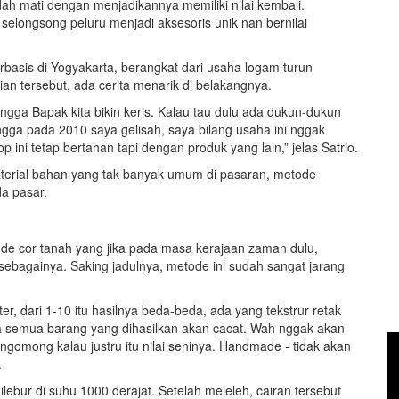
ah mati dengan menjadikannya memiliki nilai kembali.
elongsong peluru menjadi aksesoris unik nan bernilai
basis di Yogyakarta, berangkat dari usaha logam turun
ian tersebut, ada cerita menarik di belakangnya.
ngga Bapak kita bikin keris. Kalau tau dulu ada dukun-dukun
 Hingga pada 2010 saya gelisah, saya bilang usaha ini nggak
 ini tetap bertahan tapi dengan produk yang lain,” jelas Satrio.
terial bahan yang tak banyak umum di pasaran, metode
a pasar.
ode cor tanah yang jika pada masa kerajaan zaman dulu,
ebagainya. Saking jadulnya, metode ini sudah sangat jarang
er, dari 1-10 itu hasilnya beda-beda, ada yang tekstrur retak
ira semua barang yang dihasilkan akan cacat. Wah nggak akan
gomong kalau justru itu nilai seninya. Handmade - tidak akan
.
ilebur di suhu 1000 derajat. Setelah meleleh, cairan tersebut