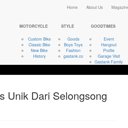
Home
Home
About Us
Magazin
STYLE
Otto Kayon | ...
MOTORCYCLE
STYLE
GOODTIMES
Custom Bike
Goods
Event
Classic Bike
Boys Toys
Hangout
New Bike
Fashion
Profile
History
gastank.co
Garage Visit
Gastank Family
is Unik Dari Selongsong