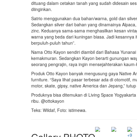
dituang dalam cetakan tanah yang sudah didesain sesu
diinginkan.
Satrio menggunakan dua bahan/warna, gold dan silver.
Sedangkan silver dari bahan yang dinamainya Alpaca
zinc. Keduanya sama-sama menghasilkan kesan vintage.
warna yang beda dari kuningan biasa. Jadi kesannya 
berpuluh-puluh tahun”.
Nama Otto Kayon sendiri diambil dari Bahasa Yunanai k
kemakmuran. Sedangkan Kayon berarti gunungan wayang.
seorang pengrajin, raya ingin mensejahterakan kaum-
Produk Otto Kayon banyak mengusung gaya Native Ame
furniture. “Saya lihat pasar terbesar ada di otomotif
motor, skate, gipsy, native America dan Jepang,” tutup 
Produknya bisa ditemukan di Living Space Yogyakart
ribu. @ottokayon
Teks: Wildaf, Foto: istimewa.
Gallery PHOTO
+9