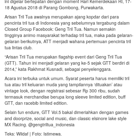
ini digelar bertepatan dengan moment Hari Kemerdekaan RI, 17-
18 Agustus 2018 di Parang Gombong, Purwakarta.
Arisan Tril Tua awalnya merupakan ajang kopdar dari para
pencinta tril tua di Indonesia yang sebelumnya tergabung dalam
Closed Group Facebook: Geng Tril Tua. Namun semakin
tingginya animo masyarakat terhadap tril tua, maka pada gelaran-
gelaran berikutnya, ATT menjadi wahana pertemuan pencinta tril
tua lintas club.
“Arisan Tril Tua merupakan flagship event dari Geng Tril Tua
(GTT). Tahun ini menjadi gelaran yang ke-5 sejak GTT berdiri di
2014,” kata Rakhmat Kusnadi, sebagai penyelenggara.
Acara ini terbuka untuk umum. Syarat peserta harus memiliki tril
tua atau tril keluaran muda yang tampilannya ‘dituakan’ atau
vintage look, dengan registrasi sebesar Rp 300 ribu, sudah
termasuk merchandise berupa long sleeve limited edition, buff
GTT, dan racebib limited edition.
Selain fun endure, GTT Vol.5 bakal dimeriahkan dengan games
and doorprize, social and music, dan classic elsinore lake style
MX Racing. @gengtriltua_indonesia
Teks: Wildaf | Foto: Istimewa.