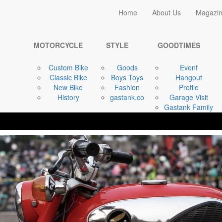
Home
Home
About Us
Magazi
GOODTIMES
Gastank Family
MOTORCYCLE
STYLE
GOODTIMES
Custom Bike
Goods
Event
Classic Bike
Boys Toys
Hangout
New Bike
Fashion
Profile
History
gastank.co
Garage Visit
Gastank Family