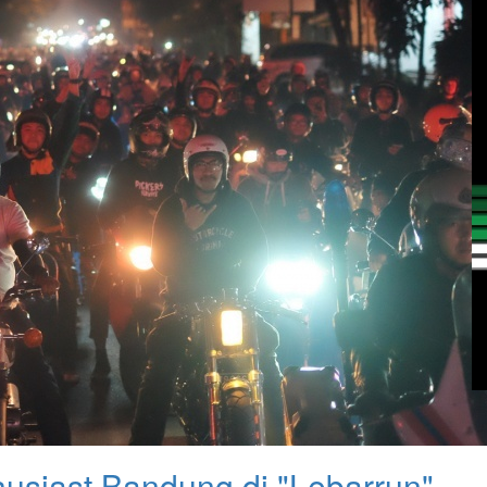
husiast Bandung di "Lebarrun"