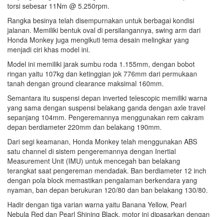
torsi sebesar 11Nm @ 5.250rpm.
Rangka besinya telah disempurnakan untuk berbagai kondisi
jalanan. Memiliki bentuk oval di persilangannya, swing arm dari
Honda Monkey juga mengikuti tema desain melingkar yang
menjadi ciri khas model ini.
Model ini memiliki jarak sumbu roda 1.155mm, dengan bobot
ringan yaitu 107kg dan ketinggian jok 776mm dari permukaan
tanah dengan ground clearance maksimal 160mm.
Semantara itu suspensi depan inverted telescopic memiliki warna
yang sama dengan suspensi belakang ganda dengan axle travel
sepanjang 104mm. Pengeremannya menggunakan rem cakram
depan berdiameter 220mm dan belakang 190mm.
Dari segi keamanan, Honda Monkey telah menggunakan ABS
satu channel di sistem pengeremannya dengan Inertial
Measurement Unit (IMU) untuk mencegah ban belakang
terangkat saat pengereman mendadak. Ban berdiameter 12 inch
dengan pola block memastikan pengalaman berkendara yang
nyaman, ban depan berukuran 120/80 dan ban belakang 130/80.
Hadir dengan tiga varian warna yaitu Banana Yellow, Pearl
Nebula Red dan Pearl Shining Black, motor ini dipasarkan dengan