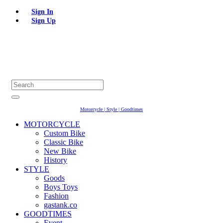
Sign In
Sign Up
Motorcycle | Style | Goodtimes
MOTORCYCLE
Custom Bike
Classic Bike
New Bike
History
STYLE
Goods
Boys Toys
Fashion
gastank.co
GOODTIMES
Event