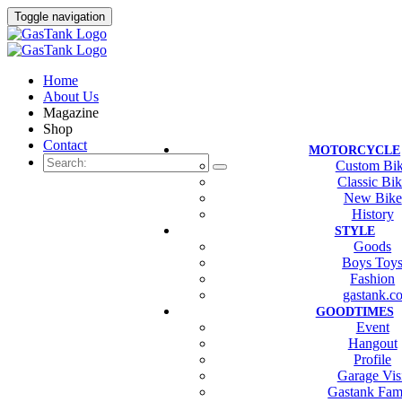
Toggle navigation
Home
About Us
Magazine
Shop
Contact
MOTORCYCLE
Custom Bi
Classic Bi
New Bike
History
STYLE
Goods
Boys Toy
Fashion
gastank.c
GOODTIMES
Event
Hangout
Profile
Garage Vis
Gastank Fam