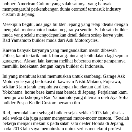
bobber. American Culture yang salah satunya yang banyak
mempengaruhi perkembangan dunia otomotif termasuk industry
custom di Jepang.
Meskipun begitu, ada juga builder Jepang yang tetap idealis dengan
mengolah motor-motor buatan negaranya sendiri. Salah satu builder
muda yang selalu mengedepankan detail dalam setiap karya yaitu
Rad Yamamoto builder muda dari Ask Motorcycles.
Karena banyak karyanya yang mengandalkan mesin dibawah
250cc, kami tertarik untuk bincang-bincang lebih dalam lagi seputar
garagenya. Alasan lain karena melihat beberapa motor garapannya
memiliki kedekatan dengan karya builder di Indonesia.
Ini yang membuat kami memutuskan untuk sambangi Garage Ask
Motorcycle yang berlokasi di kawasan Nishi-Matano, Fujisawa,
sekitar 3 jam jarak tempuhnya dengan kendaraan dari kota
Yokohama, home base kami saat berada di Jepang. Perjalanan kami
menuju workshopnya Rad Yamamoto yang ditemani oleh Aya Sofia
builder Puspa Kediri Custom bersama tim.
Rad, memulai karir sebagai builder sejak sekitar 2013 lalu, disela-
sela waktu dia juga gemar mengamati motor-motor custom. “Setelah
bekerja menjadi mekanik pada salah satu dealer Honda di Jepang,
pada 2013 lalu saya memutuskan untuk serius menekuni profesi