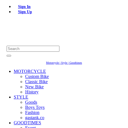
Sign In
Sign Up
Motorcycle | Style | Goodtimes
MOTORCYCLE
Custom Bike
Classic Bike
New Bike
History
STYLE
Goods
Boys Toys
Fashion
gastank.co
GOODTIMES
Event