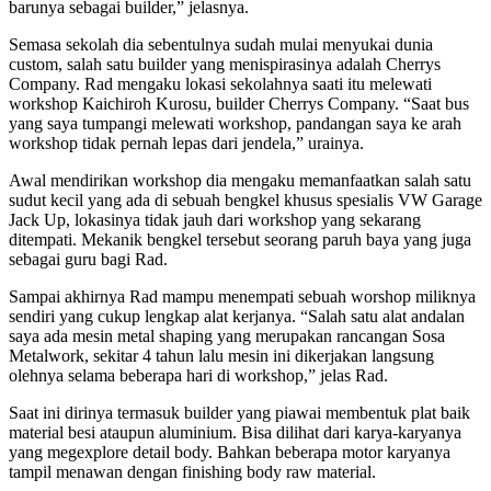
barunya sebagai builder,” jelasnya.
Semasa sekolah dia sebentulnya sudah mulai menyukai dunia
custom, salah satu builder yang menispirasinya adalah Cherrys
Company. Rad mengaku lokasi sekolahnya saati itu melewati
workshop Kaichiroh Kurosu, builder Cherrys Company. “Saat bus
yang saya tumpangi melewati workshop, pandangan saya ke arah
workshop tidak pernah lepas dari jendela,” urainya.
Awal mendirikan workshop dia mengaku memanfaatkan salah satu
sudut kecil yang ada di sebuah bengkel khusus spesialis VW Garage
Jack Up, lokasinya tidak jauh dari workshop yang sekarang
ditempati. Mekanik bengkel tersebut seorang paruh baya yang juga
sebagai guru bagi Rad.
Sampai akhirnya Rad mampu menempati sebuah worshop miliknya
sendiri yang cukup lengkap alat kerjanya. “Salah satu alat andalan
saya ada mesin metal shaping yang merupakan rancangan Sosa
Metalwork, sekitar 4 tahun lalu mesin ini dikerjakan langsung
olehnya selama beberapa hari di workshop,” jelas Rad.
Saat ini dirinya termasuk builder yang piawai membentuk plat baik
material besi ataupun aluminium. Bisa dilihat dari karya-karyanya
yang megexplore detail body. Bahkan beberapa motor karyanya
tampil menawan dengan finishing body raw material.