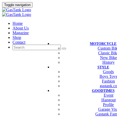
Toggle navigation
Home
About Us
Magazine
Shop
Contact
MOTORCYCLE
Custom Bi
Classic Bi
New Bike
History
STYLE
Goods
Boys Toy
Fashion
gastank.c
GOODTIMES
Event
Hangout
Profile
Garage Vis
Gastank Fam