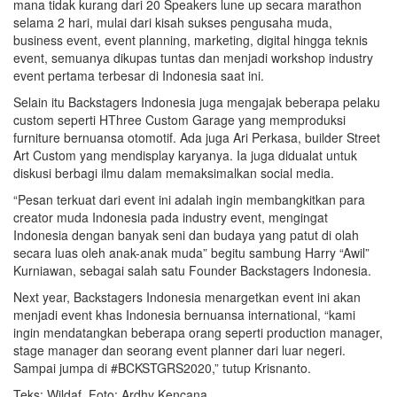
mana tidak kurang dari 20 Speakers lune up secara marathon
selama 2 hari, mulai dari kisah sukses pengusaha muda,
business event, event planning, marketing, digital hingga teknis
event, semuanya dikupas tuntas dan menjadi workshop industry
event pertama terbesar di Indonesia saat ini.
Selain itu Backstagers Indonesia juga mengajak beberapa pelaku
custom seperti HThree Custom Garage yang memproduksi
furniture bernuansa otomotif. Ada juga Ari Perkasa, builder Street
Art Custom yang mendisplay karyanya. Ia juga didualat untuk
diskusi berbagi ilmu dalam memaksimalkan social media.
“Pesan terkuat dari event ini adalah ingin membangkitkan para
creator muda Indonesia pada industry event, mengingat
Indonesia dengan banyak seni dan budaya yang patut di olah
secara luas oleh anak-anak muda” begitu sambung Harry “Awil”
Kurniawan, sebagai salah satu Founder Backstagers Indonesia.
Next year, Backstagers Indonesia menargetkan event ini akan
menjadi event khas Indonesia bernuansa international, “kami
ingin mendatangkan beberapa orang seperti production manager,
stage manager dan seorang event planner dari luar negeri.
Sampai jumpa di #BCKSTGRS2020,” tutup Krisnanto.
Teks: Wildaf, Foto: Ardhy Kencana.