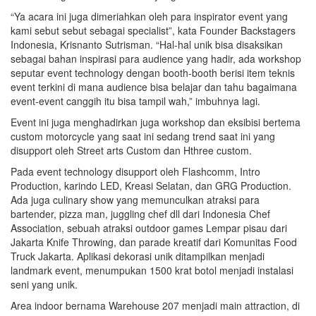
“Ya acara ini juga dimeriahkan oleh para inspirator event yang
kami sebut sebut sebagai specialist”, kata Founder Backstagers
Indonesia, Krisnanto Sutrisman. “Hal-hal unik bisa disaksikan
sebagai bahan inspirasi para audience yang hadir, ada workshop
seputar event technology dengan booth-booth berisi item teknis
event terkini di mana audience bisa belajar dan tahu bagaimana
event-event canggih itu bisa tampil wah,” imbuhnya lagi.
Event ini juga menghadirkan juga workshop dan eksibisi bertema
custom motorcycle yang saat ini sedang trend saat ini yang
disupport oleh Street arts Custom dan Hthree custom.
Pada event technology disupport oleh Flashcomm, Intro
Production, karindo LED, Kreasi Selatan, dan GRG Production.
Ada juga culinary show yang memunculkan atraksi para
bartender, pizza man, juggling chef dll dari Indonesia Chef
Association, sebuah atraksi outdoor games Lempar pisau dari
Jakarta Knife Throwing, dan parade kreatif dari Komunitas Food
Truck Jakarta. Aplikasi dekorasi unik ditampilkan menjadi
landmark event, menumpukan 1500 krat botol menjadi instalasi
seni yang unik.
Area indoor bernama Warehouse 207 menjadi main attraction, di