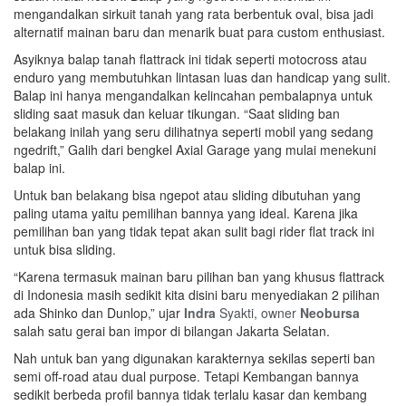
mengandalkan sirkuit tanah yang rata berbentuk oval, bisa jadi
alternatif mainan baru dan menarik buat para custom enthusiast.
Asyiknya balap tanah flattrack ini tidak seperti motocross atau
enduro yang membutuhkan lintasan luas dan handicap yang sulit.
Balap ini hanya mengandalkan kelincahan pembalapnya untuk
sliding saat masuk dan keluar tikungan. “Saat sliding ban
belakang inilah yang seru dilihatnya seperti mobil yang sedang
ngedrift,” Galih dari bengkel Axial Garage yang mulai menekuni
balap ini.
Untuk ban belakang bisa ngepot atau sliding dibutuhan yang
paling utama yaitu pemilihan bannya yang ideal. Karena jika
pemilihan ban yang tidak tepat akan sulit bagi rider flat track ini
untuk bisa sliding.
“Karena termasuk mainan baru pilihan ban yang khusus flattrack
di Indonesia masih sedikit kita disini baru menyediakan 2 pilihan
ada Shinko dan Dunlop,” ujar
Indra
Syakti, owner
Neobursa
salah satu gerai ban impor di bilangan Jakarta Selatan.
Nah untuk ban yang digunakan karakternya sekilas seperti ban
semi off-road atau dual purpose. Tetapi Kembangan bannya
sedikit berbeda profil bannya tidak terlalu kasar dan kembang