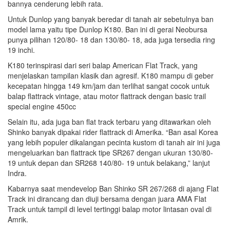
bannya cenderung lebih rata.
Untuk Dunlop yang banyak beredar di tanah air sebetulnya ban
model lama yaitu tipe Dunlop K180. Ban ini di gerai Neobursa
punya pilihan 120/80- 18 dan 130/80- 18, ada juga tersedia ring
19 inchi.
K180 terinspirasi dari seri balap American Flat Track, yang
menjelaskan tampilan klasik dan agresif. K180 mampu di geber
kecepatan hingga 149 km/jam dan terlihat sangat cocok untuk
balap flattrack vintage, atau motor flattrack dengan basic trail
special engine 450cc
Selain itu, ada juga ban flat track terbaru yang ditawarkan oleh
Shinko banyak dipakai rider flattrack di Amerika. “Ban asal Korea
yang lebih populer dikalangan pecinta kustom di tanah air ini juga
mengeluarkan ban flattrack tipe SR267 dengan ukuran 130/80-
19 untuk depan dan SR268 140/80- 19 untuk belakang,” lanjut
Indra.
Kabarnya saat mendevelop Ban Shinko SR 267/268 di ajang Flat
Track ini dirancang dan diuji bersama dengan juara AMA Flat
Track untuk tampil di level tertinggi balap motor lintasan oval di
Amrik.