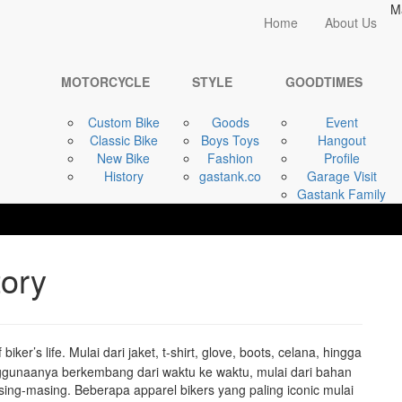
M
Home
Home
About Us
STYLE
Bikers and Apparel ...
MOTORCYCLE
STYLE
GOODTIMES
Custom Bike
Goods
Event
Classic Bike
Boys Toys
Hangout
New Bike
Fashion
Profile
History
gastank.co
Garage Visit
Gastank Family
tory
 biker’s life. Mulai dari jaket, t-shirt, glove, boots, celana, hingga
ggunaanya berkembang dari waktu ke waktu, mulai dari bahan
ng-masing. Beberapa apparel bikers yang paling iconic mulai