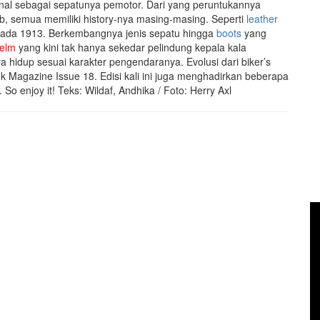
ikenal sebagai sepatunya pemotor. Dari yang peruntukannya
b, semua memiliki history-nya masing-masing. Seperti
leather
t pada 1913. Berkembangnya jenis sepatu hingga
boots
yang
elm
yang kini tak hanya sekedar pelindung kepala kala
a hidup sesuai karakter pengendaranya. Evolusi dari biker’s
Magazine Issue 18. Edisi kali ini juga menghadirkan beberapa
So enjoy it! Teks: Wildaf, Andhika / Foto: Herry Axl