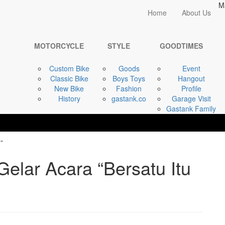
M
Home
Home
About Us
GOODTIMES
Bikers For ...
MOTORCYCLE
STYLE
GOODTIMES
Custom Bike
Goods
Event
Classic Bike
Boys Toys
Hangout
New Bike
Fashion
Profile
History
gastank.co
Garage Visit
Gastank Family
Gelar Acara “Bersatu Itu