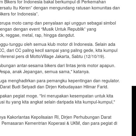
am Bikers for Indonesia bakal berkumpul di Perkemahan
“Bersatu Itu Keren” dengan mengundang ratusan komunitas dan
ikers for Indonesia”.
 berupa moto camp dan penyalaan api unggun sebagai simbol
rengan dengan event “Musik Untuk Republik” yang
, reggae, metal, rap, hingga dangdut.
unggu-tunggu oleh semua klub motor di Indonesia. Selain ada
CC, dari CC paling kecil sampai yang paling gede, kita kumpul
ferensi pers di MottoVillage Jakarta, Sabtu (12/10/19).
ubungan antar-sesama bikers dari lintas jenis motor apapun.
 Vespa, anak Jepangan, semua sama," katanya.
 juga menghadirkan para pemangku kepentingan dan regulator.
Darat Budi Setyadi dan Dirjen Kebudayaan Hilmar Farid.
akan pegiat moge. "Ini merupakan kesempatan untuk kita
si itu yang kita angkat selain daripada kita kumpul-kumpul,"
nya Kakorlantas Kepolisaian RI, Dirjen Perhubungan Darat
 Pemasaran Kementrian Koperasi & UKM, dan para pegiat di