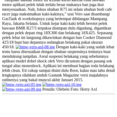
motor aplikasi pelek tidak terlalu besar makanya ban juga ikut
menyesuaikan. Nah, fokus ubahan R75 ini selain ubahan bodi cafe
racer juga maksimalkan kaki-kakinya,” urai Vero saat disambangi
GasTank di workshopnya yang bertempat dibilangan Mampang
Raya, Jakarta-Selatan. Untuk kejar kaki-kaki lebih berotot pelek
bawaan BMR R27/5 terpaksa disimpan dulu digudang, digantikan
dengan pelek depan ring 18X300 dan belakang 18X425. Sepasang
pelek lebar ini langsung dikawinkan dengan ban Cooker Diamond
425/18 buat ban depannya sedangkan belakang pakai ukuran
450/18.
Dengan kaki-kaki yang sudah lebar
tentu harus disesuaikan dengan ubahan suspensinya tentunya buat
mendukung tampilan. Areal suspensi belakang yang sebelumnya
aplikasi model dobel shock oleh Vero dicustom dengan pasang sok
tungal alias monoshock. Aplikasi ini membuat bagian roda belakang
lebih clean. Eit cukup sampai disini dulu Boor, kalau mau tahu detail
lengkapnya silahkan unduh Gastank Magazine versi majalahnya
onlinenya yang bakal muncul akhir Januari 2015.
Penulis: Olebelo Foto: Herry Axl