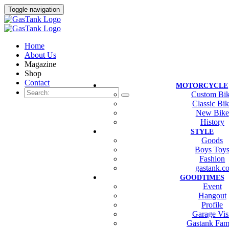
Toggle navigation
Home
About Us
Magazine
Shop
Contact
MOTORCYCLE
Custom Bi
Classic Bi
New Bike
History
STYLE
Goods
Boys Toy
Fashion
gastank.c
GOODTIMES
Event
Hangout
Profile
Garage Vis
Gastank Fam