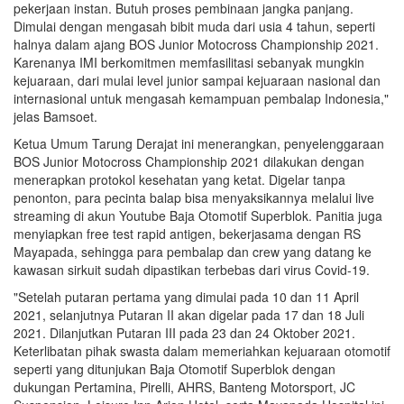
pekerjaan instan. Butuh proses pembinaan jangka panjang.
Dimulai dengan mengasah bibit muda dari usia 4 tahun, seperti
halnya dalam ajang BOS Junior Motocross Championship 2021.
Karenanya IMI berkomitmen memfasilitasi sebanyak mungkin
kejuaraan, dari mulai level junior sampai kejuaraan nasional dan
internasional untuk mengasah kemampuan pembalap Indonesia,"
jelas Bamsoet.
Ketua Umum Tarung Derajat ini menerangkan, penyelenggaraan
BOS Junior Motocross Championship 2021 dilakukan dengan
menerapkan protokol kesehatan yang ketat. Digelar tanpa
penonton, para pecinta balap bisa menyaksikannya melalui live
streaming di akun Youtube Baja Otomotif Superblok. Panitia juga
menyiapkan free test rapid antigen, bekerjasama dengan RS
Mayapada, sehingga para pembalap dan crew yang datang ke
kawasan sirkuit sudah dipastikan terbebas dari virus Covid-19.
"Setelah putaran pertama yang dimulai pada 10 dan 11 April
2021, selanjutnya Putaran II akan digelar pada 17 dan 18 Juli
2021. Dilanjutkan Putaran III pada 23 dan 24 Oktober 2021.
Keterlibatan pihak swasta dalam memeriahkan kejuaraan otomotif
seperti yang ditunjukan Baja Otomotif Superblok dengan
dukungan Pertamina, Pirelli, AHRS, Banteng Motorsport, JC