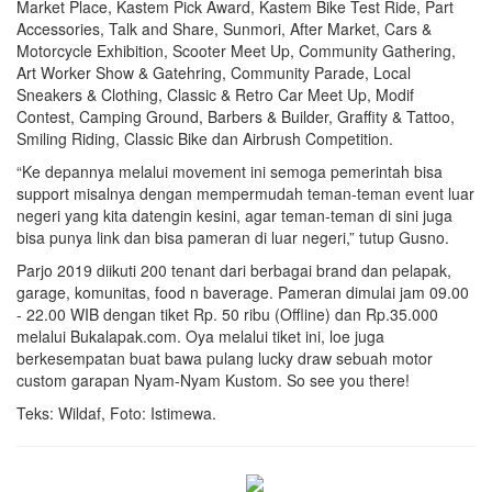
Market Place, Kastem Pick Award, Kastem Bike Test Ride, Part
Accessories, Talk and Share, Sunmori, After Market, Cars &
Motorcycle Exhibition, Scooter Meet Up, Community Gathering,
Art Worker Show & Gatehring, Community Parade, Local
Sneakers & Clothing, Classic & Retro Car Meet Up, Modif
Contest, Camping Ground, Barbers & Builder, Graffity & Tattoo,
Smiling Riding, Classic Bike dan Airbrush Competition.
“Ke depannya melalui movement ini semoga pemerintah bisa
support misalnya dengan mempermudah teman-teman event luar
negeri yang kita datengin kesini, agar teman-teman di sini juga
bisa punya link dan bisa pameran di luar negeri,” tutup Gusno.
Parjo 2019 diikuti 200 tenant dari berbagai brand dan pelapak,
garage, komunitas, food n baverage. Pameran dimulai jam 09.00
- 22.00 WIB dengan tiket Rp. 50 ribu (Offline) dan Rp.35.000
melalui Bukalapak.com. Oya melalui tiket ini, loe juga
berkesempatan buat bawa pulang lucky draw sebuah motor
custom garapan Nyam-Nyam Kustom. So see you there!
Teks: Wildaf, Foto: Istimewa.