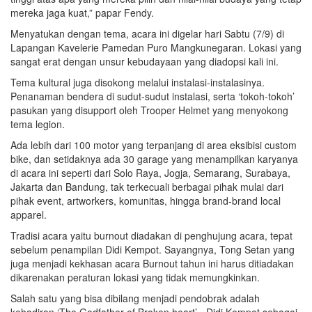
mereka jaga kuat,” papar Fendy.
Menyatukan dengan tema, acara ini digelar hari Sabtu (7/9) di
Lapangan Kavelerie Pamedan Puro Mangkunegaran. Lokasi yang
sangat erat dengan unsur kebudayaan yang diadopsi kali ini.
Tema kultural juga disokong melalui instalasi-instalasinya.
Penanaman bendera di sudut-sudut instalasi, serta ‘tokoh-tokoh’
pasukan yang disupport oleh Trooper Helmet yang menyokong
tema legion.
Ada lebih dari 100 motor yang terpanjang di area eksibisi custom
bike, dan setidaknya ada 30 garage yang menampilkan karyanya
di acara ini seperti dari Solo Raya, Jogja, Semarang, Surabaya,
Jakarta dan Bandung, tak terkecuali berbagai pihak mulai dari
pihak event, artworkers, komunitas, hingga brand-brand local
apparel.
Tradisi acara yaitu burnout diadakan di penghujung acara, tepat
sebelum penampilan Didi Kempot. Sayangnya, Tong Setan yang
juga menjadi kekhasan acara Burnout tahun ini harus ditiadakan
dikarenakan peraturan lokasi yang tidak memungkinkan.
Salah satu yang bisa dibilang menjadi pendobrak adalah