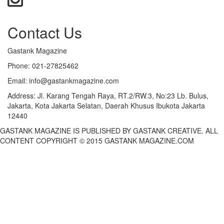
Contact Us
Gastank Magazine
Phone:
021-27825462
Email:
info@gastankmagazine.com
Address:
Jl. Karang Tengah Raya, RT.2/RW.3, No:23 Lb. Bulus,
Jakarta, Kota Jakarta Selatan, Daerah Khusus Ibukota Jakarta
12440
GASTANK MAGAZINE IS PUBLISHED BY GASTANK CREATIVE. ALL
CONTENT COPYRIGHT © 2015 GASTANK MAGAZINE.COM