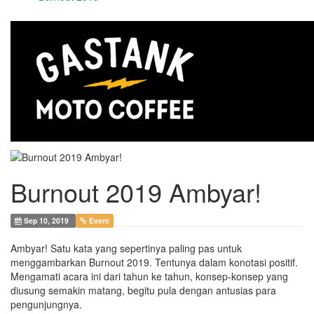
Burnout 2019 Ambyar!
Sep 10, 2019
Event
Ambyar! Satu kata yang sepertinya paling pas untuk
menggambarkan Burnout 2019. Tentunya dalam konotasi positif.
Mengamati acara ini dari tahun ke tahun, konsep-konsep yang
diusung semakin matang, begitu pula dengan antusias para
pengunjungnya.