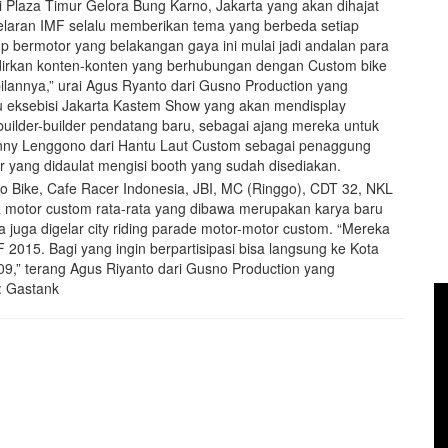
 Plaza Timur Gelora Bung Karno, Jakarta yang akan dihajat
elaran IMF selalu memberikan tema yang berbeda setiap
p bermotor yang belakangan gaya ini mulai jadi andalan para
dirkan konten-konten yang berhubungan dengan Custom bike
ilannya,” urai Agus Ryanto dari Gusno Production yang
itu eksebisi Jakarta Kastem Show yang akan mendisplay
 builder-builder pendatang baru, sebagai ajang mereka untuk
onny Lenggono dari Hantu Laut Custom sebagai penaggung
er yang didaulat mengisi booth yang sudah disediakan.
ike, Cafe Racer Indonesia, JBI, MC (Ringgo), CDT 32, NKL
 motor custom rata-rata yang dibawa merupakan karya baru
 juga digelar city riding parade motor-motor custom. “Mereka
MF 2015. Bagi yang ingin berpartisipasi bisa langsung ke Kota
/09,” terang Agus Riyanto dari Gusno Production yang
: Gastank