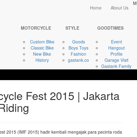
M
Home
Home
About Us
GOODTIMES
CST Indonesia ...
MOTORCYCLE
STYLE
GOODTIMES
Custom Bike
Goods
Event
Classic Bike
Boys Toys
Hangout
New Bike
Fashion
Profile
History
gastank.co
Garage Visit
Gastank Family
ycle Fest 2015 | Jakarta
Riding
st 2015 (IMF 2015) hadir kembali mengajak para pecinta roda