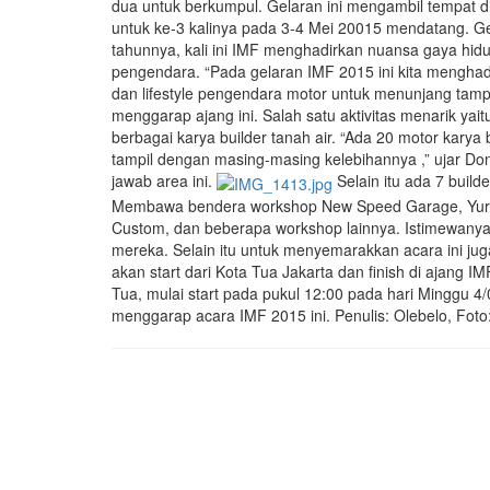
dua untuk berkumpul. Gelaran ini mengambil tempat di
untuk ke-3 kalinya pada 3-4 Mei 20015 mendatang. G
tahunnya, kali ini IMF menghadirkan nuansa gaya hidu
pengendara. “Pada gelaran IMF 2015 ini kita mengha
dan lifestyle pengendara motor untuk menunjang tamp
menggarap ajang ini. Salah satu aktivitas menarik ya
berbagai karya builder tanah air. “Ada 20 motor karya
tampil dengan masing-masing kelebihannya ,” ujar D
jawab area ini.
Selain itu ada 7 build
Membawa bendera workshop New Speed Garage, Yuro B
Custom, dan beberapa workshop lainnya. Istimewanya
mereka. Selain itu untuk menyemarakkan acara ini juga
akan start dari Kota Tua Jakarta dan finish di ajang I
Tua, mulai start pada pukul 12:00 pada hari Minggu 4
menggarap acara IMF 2015 ini. Penulis: Olebelo, Foto