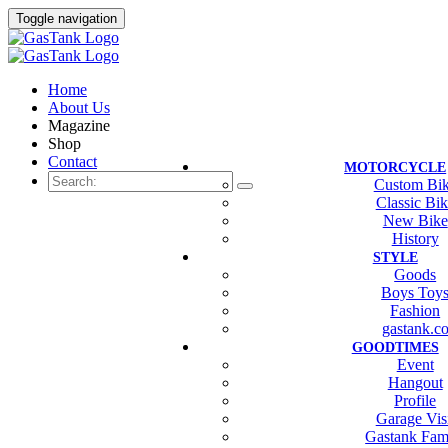
Toggle navigation
Home
About Us
Magazine
Shop
Contact
MOTORCYCLE
Custom Bi
Classic Bi
New Bike
History
STYLE
Goods
Boys Toy
Fashion
gastank.c
GOODTIMES
Event
Hangout
Profile
Garage Vis
Gastank Fam