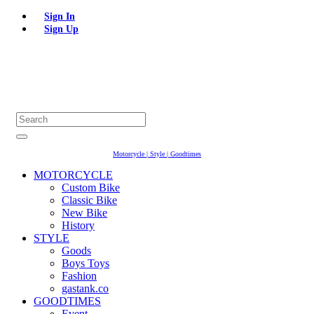
Sign In
Sign Up
Motorcycle | Style | Goodtimes
MOTORCYCLE
Custom Bike
Classic Bike
New Bike
History
STYLE
Goods
Boys Toys
Fashion
gastank.co
GOODTIMES
Event