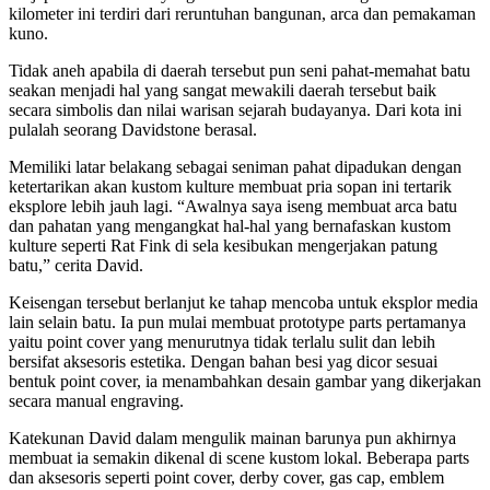
kilometer ini terdiri dari reruntuhan bangunan, arca dan pemakaman
kuno.
Tidak aneh apabila di daerah tersebut pun seni pahat-memahat batu
seakan menjadi hal yang sangat mewakili daerah tersebut baik
secara simbolis dan nilai warisan sejarah budayanya. Dari kota ini
pulalah seorang Davidstone berasal.
Memiliki latar belakang sebagai seniman pahat dipadukan dengan
ketertarikan akan kustom kulture membuat pria sopan ini tertarik
eksplore lebih jauh lagi. “Awalnya saya iseng membuat arca batu
dan pahatan yang mengangkat hal-hal yang bernafaskan kustom
kulture seperti Rat Fink di sela kesibukan mengerjakan patung
batu,” cerita David.
Keisengan tersebut berlanjut ke tahap mencoba untuk eksplor media
lain selain batu. Ia pun mulai membuat prototype parts pertamanya
yaitu point cover yang menurutnya tidak terlalu sulit dan lebih
bersifat aksesoris estetika. Dengan bahan besi yag dicor sesuai
bentuk point cover, ia menambahkan desain gambar yang dikerjakan
secara manual engraving.
Katekunan David dalam mengulik mainan barunya pun akhirnya
membuat ia semakin dikenal di scene kustom lokal. Beberapa parts
dan aksesoris seperti point cover, derby cover, gas cap, emblem