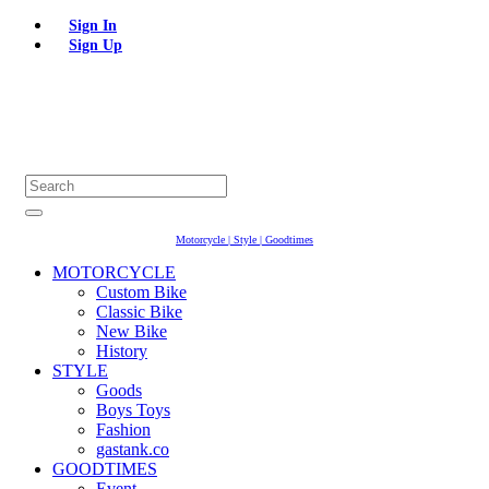
Sign In
Sign Up
Motorcycle | Style | Goodtimes
MOTORCYCLE
Custom Bike
Classic Bike
New Bike
History
STYLE
Goods
Boys Toys
Fashion
gastank.co
GOODTIMES
Event