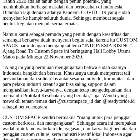
Tahun 2020 adalah tahun dengan penuh polemik, yang
menimbulkan berbagai masalah dan perpecahan di Indonesia.
Ditambah lagi dengan adanya Pandemi COVID - 19 yang sudah
menyebar ke hampir seluruh dunia. Sehingga membuat segala
bentuk kegiatan menjadi serba terbatas.
Namun kami sebagai pemuda yang penuh dengan kreatifitas dan
semangat berkarya tidak menyerah begitu saja, karena itu CUSTOM
SPACE hadir dengan mengangkat tema “INDONESIA RISING”.
Ajang Road To Custom Space ini berlngsung Hall Lobby Utama
Matos pada Minggu 22 November 2020.
“Ajang ini yang bertujuan mengingatkan bahwa sudah saatnya
Indonesia bangkit dan bersatu. Khususnya untuk mempererat tali
persaudaraan dan solidaritas antar sesama individu, komunitas, dan
para pelaku industri kreatif agar bisa saling support dalam
menghasilkan karya-karyanya, dengan tetap mengedepankan dan
mematuhi Protokol Kesehatan yang berlaku,” ujar Wenda yang
mewakili teman-teman dari @customspace_id dan
@readytoride.id
sebagai penyelenggara.
CUSTOM SPACE sendiri bermakna “ruang untuk para penggiat
custom berkreasi dan mengangkasa”. Sehingga acara ini merupakan
wadah untuk menyalurkan ide, gagasan, dan karya bagi pecinta dan
penggiat custom culture, serta industri kreatif lokal Indonesia agar
dapat dilirik pasar nasional maupun internasional.