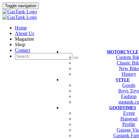
Toggle navigation
Home
About Us
Magazine
Shop
Contact
MOTORCYCLE
Custom Bi
Classic Bi
New Bike
History
STYLE
Goods
Boys Toy
Fashion
gastank.c
GOODTIMES
Event
Hangout
Profile
Garage Vis
Gastank Fam