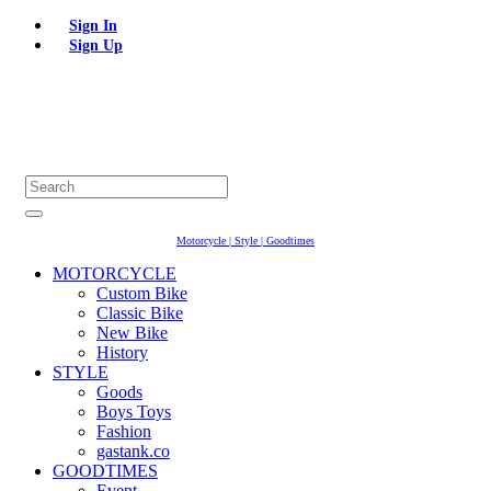
Sign In
Sign Up
Motorcycle | Style | Goodtimes
MOTORCYCLE
Custom Bike
Classic Bike
New Bike
History
STYLE
Goods
Boys Toys
Fashion
gastank.co
GOODTIMES
Event