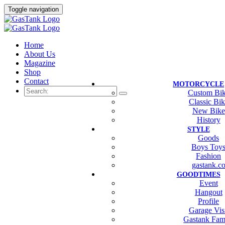
Toggle navigation
Home
About Us
Magazine
Shop
Contact
MOTORCYCLE
Custom Bi
Classic Bi
New Bike
History
STYLE
Goods
Boys Toy
Fashion
gastank.c
GOODTIMES
Event
Hangout
Profile
Garage Vis
Gastank Fam