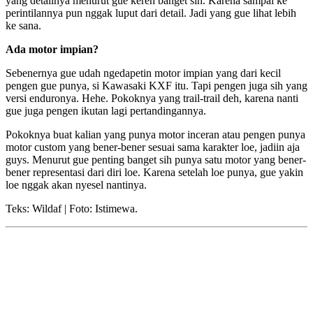
yang detailnya menurut gue keren banget sih. Karena sampai ke
perintilannya pun nggak luput dari detail. Jadi yang gue lihat lebih
ke sana.
Ada motor impian?
Sebenernya gue udah ngedapetin motor impian yang dari kecil
pengen gue punya, si Kawasaki KXF itu. Tapi pengen juga sih yang
versi enduronya. Hehe. Pokoknya yang trail-trail deh, karena nanti
gue juga pengen ikutan lagi pertandingannya.
Pokoknya buat kalian yang punya motor inceran atau pengen punya
motor custom yang bener-bener sesuai sama karakter loe, jadiin aja
guys. Menurut gue penting banget sih punya satu motor yang bener-
bener representasi dari diri loe. Karena setelah loe punya, gue yakin
loe nggak akan nyesel nantinya.
Teks: Wildaf | Foto: Istimewa.