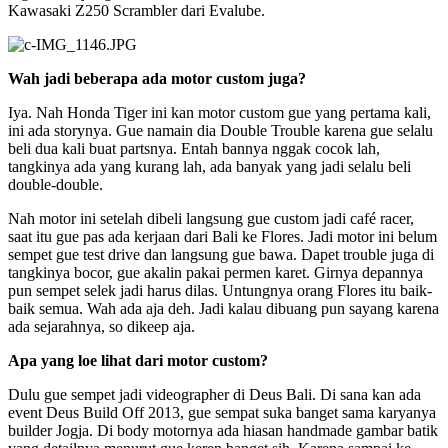
Kawasaki Z250 Scrambler dari Evalube.
Wah jadi beberapa ada motor custom juga?
Iya. Nah Honda Tiger ini kan motor custom gue yang pertama kali,
ini ada storynya. Gue namain dia Double Trouble karena gue selalu
beli dua kali buat partsnya. Entah bannya nggak cocok lah,
tangkinya ada yang kurang lah, ada banyak yang jadi selalu beli
double-double.
Nah motor ini setelah dibeli langsung gue custom jadi café racer,
saat itu gue pas ada kerjaan dari Bali ke Flores. Jadi motor ini belum
sempet gue test drive dan langsung gue bawa. Dapet trouble juga di
tangkinya bocor, gue akalin pakai permen karet. Girnya depannya
pun sempet selek jadi harus dilas. Untungnya orang Flores itu baik-
baik semua. Wah ada aja deh. Jadi kalau dibuang pun sayang karena
ada sejarahnya, so dikeep aja.
Apa yang loe lihat dari motor custom?
Dulu gue sempet jadi videographer di Deus Bali. Di sana kan ada
event Deus Build Off 2013, gue sempat suka banget sama karyanya
builder Jogja. Di body motornya ada hiasan handmade gambar batik