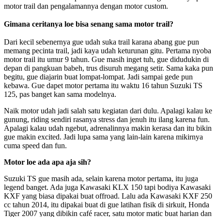
motor trail dan pengalamannya dengan motor custom.
Gimana ceritanya loe bisa senang sama motor trail?
Dari kecil sebenernya gue udah suka trail karana abang gue pun
memang pecinta trail, jadi kaya udah keturunan gitu. Pertama nyoba
motor trail itu umur 9 tahun. Gue masih inget tuh, gue didudukin di
depan di pangkuan babeh, trus disuruh megang setir. Sama kaka pun
begitu, gue diajarin buat lompat-lompat. Jadi sampai gede pun
kebawa. Gue dapet motor pertama itu waktu 16 tahun Suzuki TS
125, pas banget kan sama modelnya.
Naik motor udah jadi salah satu kegiatan dari dulu. Apalagi kalau ke
gunung, riding sendiri rasanya stress dan jenuh itu ilang karena fun.
Apalagi kalau udah ngebut, adrenalinnya makin kerasa dan itu bikin
gue makin excited. Jadi lupa sama yang lain-lain karena mikirnya
cuma speed dan fun.
Motor loe ada apa aja sih?
Suzuki TS gue masih ada, selain karena motor pertama, itu juga
legend banget. Ada juga Kawasaki KLX 150 tapi bodiya Kawasaki
KXF yang biasa dipakai buat offroad. Lalu ada Kawasaki KXF 250
cc tahun 2014, itu dipakai buat di gue latihan fisik di sirkuit, Honda
Tiger 2007 yang dibikin café racer, satu motor matic buat harian dan