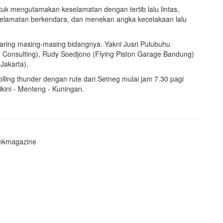
ntuk mengutamakan keselamatan dengan tertib lalu lintas,
selamatan berkendara, dan menekan angka kecelakaan lalu
haring masing-masing bidangnya. Yakni Jusri Pulubuhu
ng Consulting), Rudy Soedjono (Flying Piston Garage Bandung)
 Jakarta).
lling thunder dengan rute dari Setneg mulai jam 7.30 pagi
kini - Menteng - Kuningan.
nkmagazine