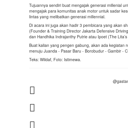
Tujuannya sendiri buat mengajak generasi millenial u
mengajak para komunitas anak motor untuk sadar ke
lintas yang melibatkan generasi millennial.
Di acara ini juga akan hadir 3 pembicara yang akan s
(Founder & Training Director Jakarta Defensive Drivi
dan Handhika Indrajanthy Putrie atau Ipoet (The Lita’s
Buat kalian yang pengen gabung, akan ada kegiatan ro
menuju Juanda - Pasar Baru - Borobudur - Gambir - Ci
Teks: Wildaf, Foto: Istimewa.
@gasta