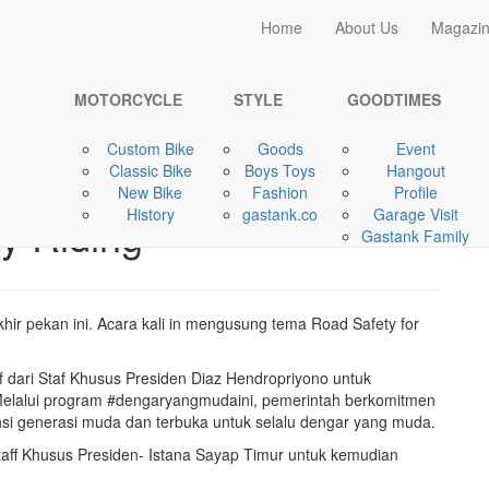
Home
Home
About Us
Magazi
GOODTIMES
#Dengar Yang Muda ...
MOTORCYCLE
STYLE
GOODTIMES
Custom Bike
Goods
Event
Classic Bike
Boys Toys
Hangout
l. XV | Ajak Bikers
New Bike
Fashion
Profile
History
gastank.co
Garage Visit
y Riding
Gastank Family
ir pekan ini. Acara kali in mengusung tema Road Safety for
if dari Staf Khusus Presiden Diaz Hendropriyono untuk
elalui program #dengaryangmudaini, pemerintah berkomitmen
 generasi muda dan terbuka untuk selalu dengar yang muda.
Staff Khusus Presiden- Istana Sayap Timur untuk kemudian