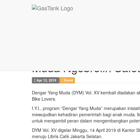
#Dengar Yang Muda ...
#Dengar Yang Muda Vo
Muda Ngobrolin Safet
Apr 12, 2019
Event
Dengar Yang Muda (DYM) Vol. XV kembali diadakan akh
Bike Lovers.
f.Y.I., program “Dengar Yang Muda” merupakan inisiat
mewujudkan kehadiran pemerintah bagi anak muda. M
untuk mengambil peran dalam mengembangkan potensi
DYM Vol. XV digelar Minggu, 14 April 2019 di Kantor 
menuju Libris Café Jakarta Selatan.