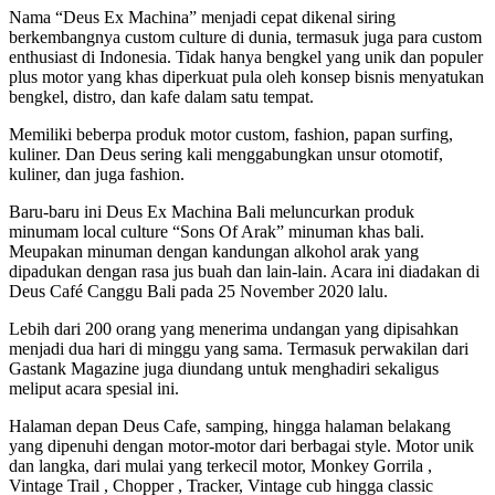
Nama “Deus Ex Machina” menjadi cepat dikenal siring
berkembangnya custom culture di dunia, termasuk juga para custom
enthusiast di Indonesia. Tidak hanya bengkel yang unik dan populer
plus motor yang khas diperkuat pula oleh konsep bisnis menyatukan
bengkel, distro, dan kafe dalam satu tempat.
Memiliki beberpa produk motor custom, fashion, papan surfing,
kuliner. Dan Deus sering kali menggabungkan unsur otomotif,
kuliner, dan juga fashion.
Baru-baru ini Deus Ex Machina Bali meluncurkan produk
minumam local culture “Sons Of Arak” minuman khas bali.
Meupakan minuman dengan kandungan alkohol arak yang
dipadukan dengan rasa jus buah dan lain-lain. Acara ini diadakan di
Deus Café Canggu Bali pada 25 November 2020 lalu.
Lebih dari 200 orang yang menerima undangan yang dipisahkan
menjadi dua hari di minggu yang sama. Termasuk perwakilan dari
Gastank Magazine juga diundang untuk menghadiri sekaligus
meliput acara spesial ini.
Halaman depan Deus Cafe, samping, hingga halaman belakang
yang dipenuhi dengan motor-motor dari berbagai style. Motor unik
dan langka, dari mulai yang terkecil motor, Monkey Gorrila ,
Vintage Trail , Chopper , Tracker, Vintage cub hingga classic