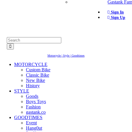
Gastank Fam
Sign In
Sign Up
Motorcycle | Style | Goodtimes
MOTORCYCLE
Custom Bike
Classic Bike
New Bike
History
STYLE
Goods
Boys Toys
Fashion
gastank.co
GOODTIMES
Event
Hang0ut