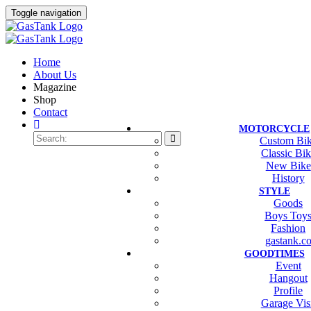
Toggle navigation
Home
About Us
Magazine
Shop
Contact
MOTORCYCLE
Custom Bi
Classic Bi
New Bike
History
STYLE
Goods
Boys Toy
Fashion
gastank.c
GOODTIMES
Event
Hangout
Profile
Garage Vis