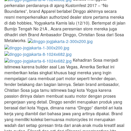
perkenalan perdananya di ajang Kustomfest 2017 – “No
Boundaries”, brand Apparel berlabel Dinggo akhirnya secara
resmi memperkenalkan authorized dealer store pertama mereka
di dab hobbies, Yogyakarta Kamis lalu (12/10). Bertempat di jalan
Bumijo Tengah No 21A , Acara peresmian store mereka juga
dihadiri oleh Brand Ambasador Dinggo, Christian Sosa dari Sosa
Metalworks.
Kehadiran Sosa menjadi
istimewa karena builder asal Las Vegas, Amerika Serikat ini
memberikan kelas singkat khusus bagi mereka yang ingin
mempelajari cara membuat part motor seperti fender depan,
fender belakang dan bagian lainnya. Selain brand ambasador,
Chistian Sosa juga tamu istimewa bagi kota Yogya karena
passion dirinya dalam membuat suatu motor dengan proses
pengerjaan yang detail. Dinggo sendiri merupakan produk yang
berasal dari kota Yogya, dimana nama “Dinggo” diambil ari kata
kerja yang diambil dari bahasa jawa yang artinya dipakai. Brand
yang memiliki koleksi bernuansa motorcycles ini merupakan
wadah dari setiap goresan tinta dari anak-anak muda kreatif asal
kota gudeg. Filosofi dan arti dari “Dinggo” mengingatkan kita