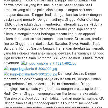
bahwa produksi yang kita luncurkan ke pasar adalah hasil
produksi yang akan dipakai oleh setiap kalangan baik anak
maupun dewasa. “Dinggo” hadir dengan kualitas terbaik dengan
design yang menarik. Dengan hadirnya Dinggo Motor Clothing
(DMC), diharapkan dapat memberikan alternatif apparel di dunia
otomotif. Dengan basic dari pemilik brand yang juga seorang
bikers ia mengakomodir berbagai macam kebutuan apparel
bikers dari motor cc kecil sampai motor besar. Di sisi lain, produk
line up Dinggo terdiri dari Jacket, Sweater, Glove, Hoodie, Topi,
Bandana, Rompi, Sarung tangan, T-shirt dan deretan tas menarik
yang bisa dipakai dari anak sampai dewasa. Rencananya, Dinggo
juga berencana akan memproduksi Side Bag khusus untuk motor
adventure.
Dari segi Desain, Dinggo
menawarkan design yang hanya dibuat satu kali dengan jumlah
yang terbatas / limited design. Hal ini dikarenakan Dinggo
menginginkan sesuatu yang berbeda dengan proses up to date.
Rudi, Owner Dinggo mengungkapkan jika tema mereka adalah
“Passion of a Good Journey”. Jahitan, bahan material, sampai QC
Dinggo akan selalu mengedepankan all out demi memberikan
karya produk yang terbaik untuk semua pecinta produknya. “Kita