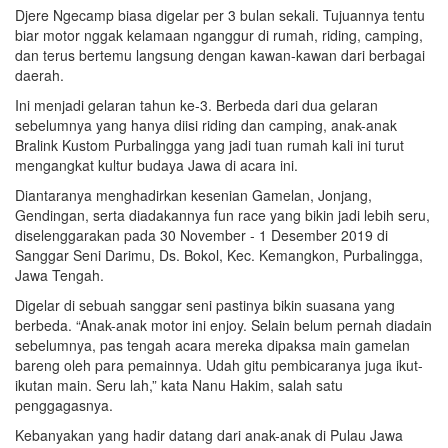
Djere Ngecamp biasa digelar per 3 bulan sekali. Tujuannya tentu
biar motor nggak kelamaan nganggur di rumah, riding, camping,
dan terus bertemu langsung dengan kawan-kawan dari berbagai
daerah.
Ini menjadi gelaran tahun ke-3. Berbeda dari dua gelaran
sebelumnya yang hanya diisi riding dan camping, anak-anak
Bralink Kustom Purbalingga yang jadi tuan rumah kali ini turut
mengangkat kultur budaya Jawa di acara ini.
Diantaranya menghadirkan kesenian Gamelan, Jonjang,
Gendingan, serta diadakannya fun race yang bikin jadi lebih seru,
diselenggarakan pada 30 November - 1 Desember 2019 di
Sanggar Seni Darimu, Ds. Bokol, Kec. Kemangkon, Purbalingga,
Jawa Tengah.
Digelar di sebuah sanggar seni pastinya bikin suasana yang
berbeda. “Anak-anak motor ini enjoy. Selain belum pernah diadain
sebelumnya, pas tengah acara mereka dipaksa main gamelan
bareng oleh para pemainnya. Udah gitu pembicaranya juga ikut-
ikutan main. Seru lah,” kata Nanu Hakim, salah satu
penggagasnya.
Kebanyakan yang hadir datang dari anak-anak di Pulau Jawa