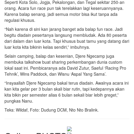
Seperti Kota Solo, Jogja, Pekalongan, dan Tegal sekitar 250-an
orang. Acara fun race pun tak terelakkan lagi keseruannyanya.
Karena balap senang, jadi semua motor bisa ikut tanpa ada
regulasi khusus.
“Nah karena di sini kan jarang banget ada balap fun race. Jadi
begitu diadain pesertanya langsung membludak. Ada 80 peserta
dari dalam dan luar kota. Tapi khusus buat tamu yang datang dari
luar kota kita bikinin kelas sendiri,” imbuhnya.
Selain camping, balap dan kesenian, Djere Ngecamp juga
membuka talkshow buat sharing perkembangan dunia custom
lokal saat ini. Pembicaranya ada David Zutur, Saeful ‘Racing Pro
Tehnik’, Wins Paddock, dan Wisnu ‘Aspal Yang Sama’.
“Insyaallah Djere Ngecamp bakal terus diadain. Awalnya acara ini
kan kita gelar per 3 bulan skali biar rutin, tapi kedepannya akan
kita bikin per semester alias 6 bulan sekali biar lebih greget,”
pungkas Nanu.
Teks: Wildaf, Foto: Dudung DCM, Nto Nto Bralink.