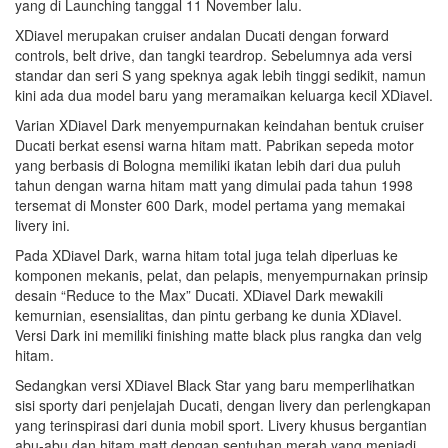
yang di Launching tanggal 11 November
lalu.
XDiavel merupakan cruiser andalan Ducati dengan forward
controls, belt drive, dan tangki teardrop. Sebelumnya ada versi
standar dan seri S yang speknya agak lebih tinggi sedikit, namun
kini ada dua model baru yang meramaikan keluarga kecil XDiavel.
Varian XDiavel Dark menyempurnakan keindahan bentuk cruiser
Ducati berkat esensi warna hitam matt. Pabrikan sepeda motor
yang berbasis di Bologna memiliki ikatan lebih dari dua puluh
tahun dengan warna hitam matt yang dimulai pada tahun 1998
tersemat di Monster 600 Dark, model pertama yang memakai
livery ini.
Pada XDiavel Dark, warna hitam total juga telah diperluas ke
komponen mekanis, pelat, dan pelapis, menyempurnakan prinsip
desain “Reduce to the Max” Ducati. XDiavel Dark mewakili
kemurnian, esensialitas, dan pintu gerbang ke dunia XDiavel.
Versi Dark ini memiliki finishing matte black plus rangka dan velg
hitam.
Sedangkan versi XDiavel Black Star yang baru memperlihatkan
sisi sporty dari penjelajah Ducati, dengan livery dan perlengkapan
yang terinspirasi dari dunia mobil sport. Livery khusus bergantian
abu-abu dan hitam matt dengan sentuhan merah yang menjadi