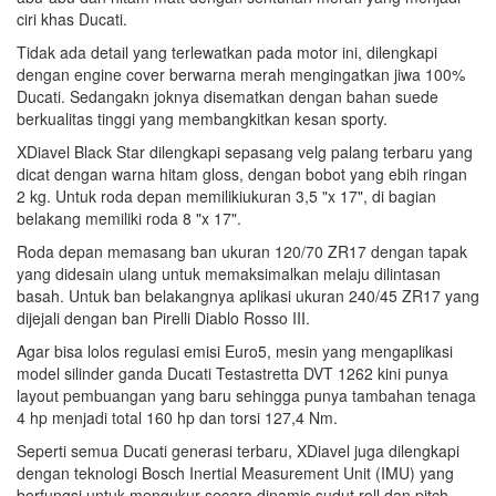
ciri khas Ducati.
Tidak ada detail yang terlewatkan pada motor ini, dilengkapi
dengan engine cover berwarna merah mengingatkan jiwa 100%
Ducati. Sedangakn joknya disematkan dengan bahan suede
berkualitas tinggi yang membangkitkan kesan sporty.
XDiavel Black Star dilengkapi sepasang velg palang terbaru yang
dicat dengan warna hitam gloss, dengan bobot yang ebih ringan
2 kg. Untuk roda depan memilikiukuran 3,5 "x 17", di bagian
belakang memiliki roda 8 "x 17".
Roda depan memasang ban ukuran 120/70 ZR17 dengan tapak
yang didesain ulang untuk memaksimalkan melaju dilintasan
basah. Untuk ban belakangnya aplikasi ukuran 240/45 ZR17 yang
dijejali dengan ban Pirelli Diablo Rosso III.
Agar bisa lolos regulasi emisi Euro5, mesin yang mengaplikasi
model silinder ganda Ducati Testastretta DVT 1262 kini punya
layout pembuangan yang baru sehingga punya tambahan tenaga
4 hp menjadi total 160 hp dan torsi 127,4 Nm.
Seperti semua Ducati generasi terbaru, XDiavel juga dilengkapi
dengan teknologi Bosch Inertial Measurement Unit (IMU) yang
berfungsi untuk mengukur secara dinamis sudut roll dan pitch