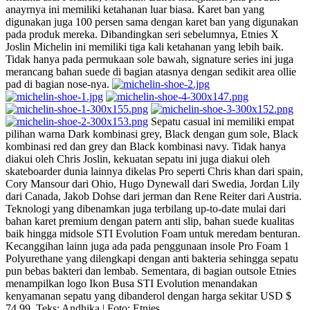
anayrnya ini memiliki ketahanan luar biasa. Karet ban yang
digunakan juga 100 persen sama dengan karet ban yang digunakan
pada produk mereka. Dibandingkan seri sebelumnya, Etnies X
Joslin Michelin ini memiliki tiga kali ketahanan yang lebih baik.
Tidak hanya pada permukaan sole bawah, signature series ini juga
merancang bahan suede di bagian atasnya dengan sedikit area ollie
pad di bagian nose-nya.
Sepatu casual ini memiliki empat
pilihan warna Dark kombinasi grey, Black dengan gum sole, Black
kombinasi red dan grey dan Black kombinasi navy. Tidak hanya
diakui oleh Chris Joslin, kekuatan sepatu ini juga diakui oleh
skateboarder dunia lainnya dikelas Pro seperti Chris khan dari spain,
Cory Mansour dari Ohio, Hugo Dynewall dari Swedia, Jordan Lily
dari Canada, Jakob Dohse dari jerman dan Rene Reiter dari Austria.
Teknologi yang dibenamkan juga terbilang up-to-date mulai dari
bahan karet premium dengan patern anti slip, bahan suede kualitas
baik hingga midsole STI Evolution Foam untuk meredam benturan.
Kecanggihan lainn juga ada pada penggunaan insole Pro Foam 1
Polyurethane yang dilengkapi dengan anti bakteria sehingga sepatu
pun bebas bakteri dan lembab. Sementara, di bagian outsole Etnies
menampilkan logo Ikon Busa STI Evolution menandakan
kenyamanan sepatu yang dibanderol dengan harga sekitar USD $
74.99. Teks: Andhika | Foto: Etnies.