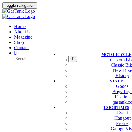
Toggle navigation
Home
About Us
Magazine
Shop
Contact
MOTORCYCLE
Custom Bi
Classic Bi
New Bike
History
STYLE
Goods
Boys Toy
Fashion
gastank.c
GOODTIMES
Event
Hangout
Profile
Garage Vis