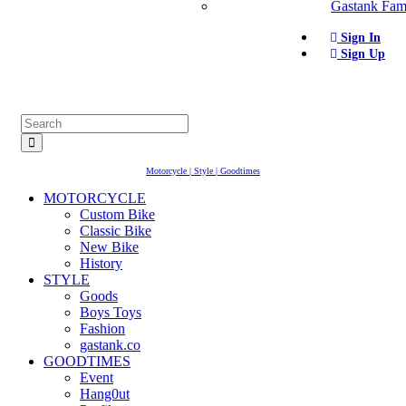
Gastank Fam
Sign In
Sign Up
Motorcycle | Style | Goodtimes
MOTORCYCLE
Custom Bike
Classic Bike
New Bike
History
STYLE
Goods
Boys Toys
Fashion
gastank.co
GOODTIMES
Event
Hang0ut