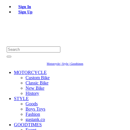
Sign In
Sign Up
Motorcycle | Style | Goodtimes
MOTORCYCLE
Custom Bike
Classic Bike
New Bike
History
STYLE
Goods
Boys Toys
Fashion
gastank.co
GOODTIMES
Event