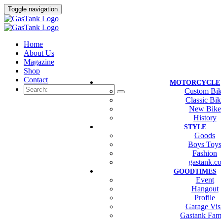
Toggle navigation
Home
About Us
Magazine
Shop
Contact
MOTORCYCLE
Custom Bi
Classic Bi
New Bike
History
STYLE
Goods
Boys Toy
Fashion
gastank.c
GOODTIMES
Event
Hangout
Profile
Garage Vis
Gastank Fam