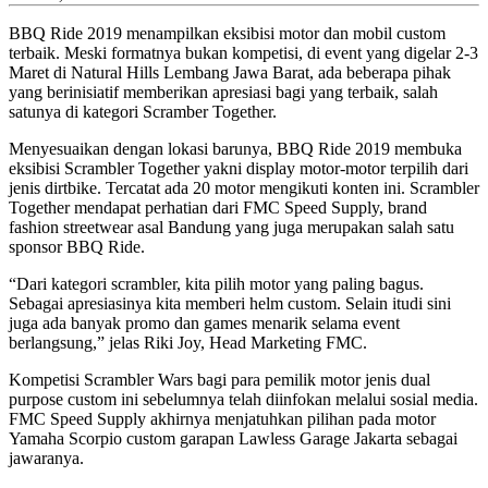
BBQ Ride 2019 menampilkan eksibisi motor dan mobil custom
terbaik. Meski formatnya bukan kompetisi, di event yang digelar 2-3
Maret di Natural Hills Lembang Jawa Barat, ada beberapa pihak
yang berinisiatif memberikan apresiasi bagi yang terbaik, salah
satunya di kategori Scramber Together.
Menyesuaikan dengan lokasi barunya, BBQ Ride 2019 membuka
eksibisi Scrambler Together yakni display motor-motor terpilih dari
jenis dirtbike. Tercatat ada 20 motor mengikuti konten ini. Scrambler
Together mendapat perhatian dari FMC Speed Supply, brand
fashion streetwear asal Bandung yang juga merupakan salah satu
sponsor BBQ Ride.
“Dari kategori scrambler, kita pilih motor yang paling bagus.
Sebagai apresiasinya kita memberi helm custom. Selain itudi sini
juga ada banyak promo dan games menarik selama event
berlangsung,” jelas Riki Joy, Head Marketing FMC.
Kompetisi Scrambler Wars bagi para pemilik motor jenis dual
purpose custom ini sebelumnya telah diinfokan melalui sosial media.
FMC Speed Supply akhirnya menjatuhkan pilihan pada motor
Yamaha Scorpio custom garapan Lawless Garage Jakarta sebagai
jawaranya.