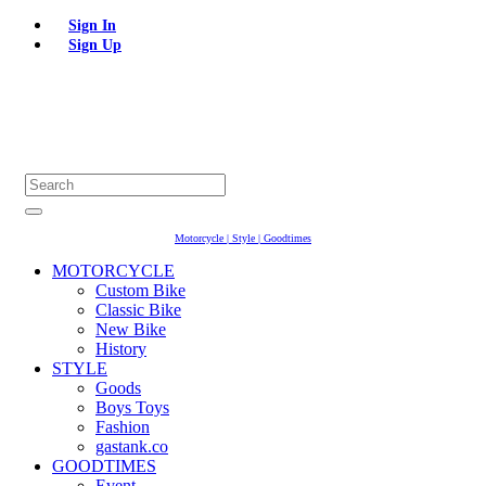
Sign In
Sign Up
Motorcycle | Style | Goodtimes
MOTORCYCLE
Custom Bike
Classic Bike
New Bike
History
STYLE
Goods
Boys Toys
Fashion
gastank.co
GOODTIMES
Event