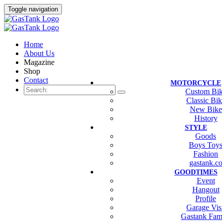
Toggle navigation
Home
About Us
Magazine
Shop
Contact
MOTORCYCLE
Custom Bi
Classic Bi
New Bike
History
STYLE
Goods
Boys Toy
Fashion
gastank.c
GOODTIMES
Event
Hangout
Profile
Garage Vis
Gastank Fam