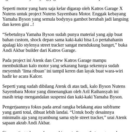
Seperti motor yang baru saja kelar digarap oleh Katros Garage X
Nutens untuk project Nutens Sayembara Motor. Enggak kebayang
Yamaha Byson yang semula bodynya gambot berubah jadi langsing
dan keren gini ..!
“Sebetulnya Yamaha Byson sudah punya material yang ajip buat
bahan custom, shock depan sama kaki-kaki bisa Lo pertahahanin
apalagi klo stylenya street tracker sangat mendukung banget,” buka
Andi Akbar builder dari Katros Garage.
Pada project ini Atenk dan Crew Katros Garage mampu
membuktikan kalo motor yang sekarang harga sekennya sudah
meyentuh ‘lima ribuan’ ini tampil keren dan layak buat wara-wiri
hadir ke acara Kalcer.
Seperti yang sudah dibilang Atenk di atas tadi, kalo Byson Nutens
Sayembara Motor yang dimenangkan oleh Aril Raihansyah ini
masih tetap mengandalan suspensi dan kaki-kaki Yamaha Byson.
Pengerjaannya fokus pada areal rangka belakang atau subframe
yang ganti total, dibuat lebih landai. “Untuk body desainnya
minimalis aja yang nyambung sama style street tracker,” urai Atenk
sapaan akrab Andi Akbar.