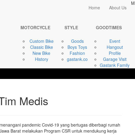
M
Home
Home
About Us
GOODTIMES
Ganti Oli Gratis ...
MOTORCYCLE
STYLE
GOODTIMES
Custom Bike
Goods
Event
Classic Bike
Boys Toys
Hangout
New Bike
Fashion
Profile
History
gastank.co
Garage Visit
Gastank Family
 Tim Medis
 menangani pandemic Covid-19 yang bertugas diberbagi rumah
I Jawa Barat melakukan Program CSR untuk mendukung kerja