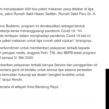
ni menyiapakan 600 box paket makanan yang disebar di tiga
a, yakni Rumah Sakit Hasan Sadikin, Rumah Sakit Paru Dr. H.
ono Budianto, program ini dimaksudkan sebagai bentuk
bekerja keras menanggulangi pandemic Covid-19. “Ini
rda terdepan dalam menghadapi pandemic Covid-19 kali ini
paket makanan untuk tiga rumah sakit rujukan” terangnya.
a berkomitmen untuk memberikan pelayanan terbaik kepada
h petugas medis, anggota Polri, TNI, dan BNPB lewat program
il sampai 31 Mei 2020.
berikan pelayanan terbaik berupa Service dan penggantian oli.
ementara ganti oli berlaku untuk semua tipe selama persedian
 kemudian hubungi wa dealer/ bengkel terdaftar untuk
 lanjut Hendri.
 Yamaha di wilayah Kota Bandung Raya.