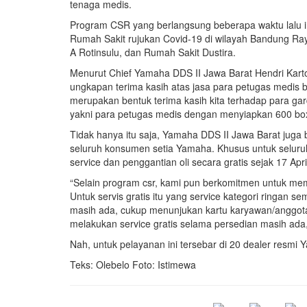
tenaga medis.
Program CSR yang berlangsung beberapa waktu lalu i
Rumah Sakit rujukan Covid-19 di wilayah Bandung Ray
A Rotinsulu, dan Rumah Sakit Dustira.
Menurut Chief Yamaha DDS II Jawa Barat Hendri Kart
ungkapan terima kasih atas jasa para petugas medis 
merupakan bentuk terima kasih kita terhadap para ga
yakni para petugas medis dengan menyiapkan 600 box 
Tidak hanya itu saja, Yamaha DDS II Jawa Barat jug
seluruh konsumen setia Yamaha. Khusus untuk seluru
service dan penggantian oli secara gratis sejak 17 Apr
“Selain program csr, kami pun berkomitmen untuk mem
Untuk servis gratis itu yang service kategori ringan s
masih ada, cukup menunjukan kartu karyawan/anggota
melakukan service gratis selama persedian masih ada,”
Nah, untuk pelayanan ini tersebar di 20 dealer resmi
Teks: Olebelo Foto: Istimewa