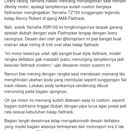
Livery racing Yamaha classic memang menyegarkan saat nempel
dibody motor, apalagi tampilannya sudah custom bergaya
flattracker mengingatkan Yamaha TZ750 tunggangan legenda
balap Kenny Robert di ajang AMA Flattrack.
Nah, sosok Yamaha XSR150 ini tongkrongannya tanpak garang
setelah diubah dengan style Flattracker lengap dengan livery
racingnya. Desain dari olah jari
@toropriant
ini pas banget buat
mainan sikat miring di trek oval alias balap flattrack.
“Ini motor basicnya udah ajib banget buat style flattrack, model
rangka deltabox gak masalah justru menunjang tampilannya jadi
besutan flattrack modern,” ujar desainer motor custom ini.
Namun biar mecing dengan rangka saat mendesain memang dia
menghindari ubahan body yang membulat seperti tunggangan flat
track classic. Lelukan body tarikannya cenderung dibuat
meruncing pada bagian ujungnya.
Oh iya motor ini memang sudah didesain easy to custom, seperti
bagian subframe tinggal diubah dengan pipa lurus agar posisi jadi
rata sesuai kebutuhan balap flattrack.
Bagian tangki desainnya tetap mengakomodir desain deltabox
yang model bagian atasnya terinspirasi dari motorsport era 2 tak