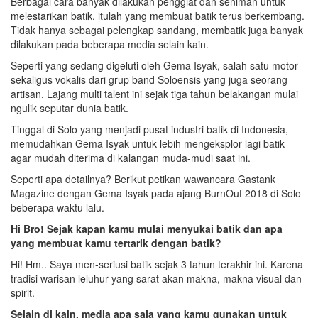
Berbagai cara banyak dilakukan penggiat dan seniman untuk
melestarikan batik, itulah yang membuat batik terus berkembang.
Tidak hanya sebagai pelengkap sandang, membatik juga banyak
dilakukan pada beberapa media selain kain.
Seperti yang sedang digeluti oleh Gema Isyak, salah satu motor
sekaligus vokalis dari grup band Soloensis yang juga seorang
artisan. Lajang multi talent ini sejak tiga tahun belakangan mulai
ngulik seputar dunia batik.
Tinggal di Solo yang menjadi pusat industri batik di Indonesia,
memudahkan Gema Isyak untuk lebih mengeksplor lagi batik
agar mudah diterima di kalangan muda-mudi saat ini.
Seperti apa detailnya? Berikut petikan wawancara Gastank
Magazine dengan Gema Isyak pada ajang BurnOut 2018 di Solo
beberapa waktu lalu.
Hi Bro! Sejak kapan kamu mulai menyukai batik dan apa
yang membuat kamu tertarik dengan batik?
Hi! Hm.. Saya men-seriusi batik sejak 3 tahun terakhir ini. Karena
tradisi warisan leluhur yang sarat akan makna, makna visual dan
spirit.
Selain di kain, media apa saja yang kamu gunakan untuk