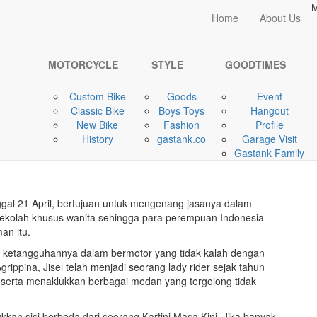
M
Home
Home
About Us
GOODTIMES
Girls Ride Out
MOTORCYCLE
STYLE
GOODTIMES
Custom Bike
Goods
Event
Classic Bike
Boys Toys
Hangout
New Bike
Fashion
Profile
History
gastank.co
Garage Visit
Gastank Family
nggal 21 April, bertujuan untuk mengenang jasanya dalam
ekolah khusus wanita sehingga para perempuan Indonesia
an itu.
an ketangguhannya dalam bermotor yang tidak kalah dengan
grippina, Jisel telah menjadi seorang lady rider sejak tahun
, serta menaklukkan berbagai medan yang tergolong tidak
kan sisi berbeda dari seorang Kartini Masa Kini. Jika banyak