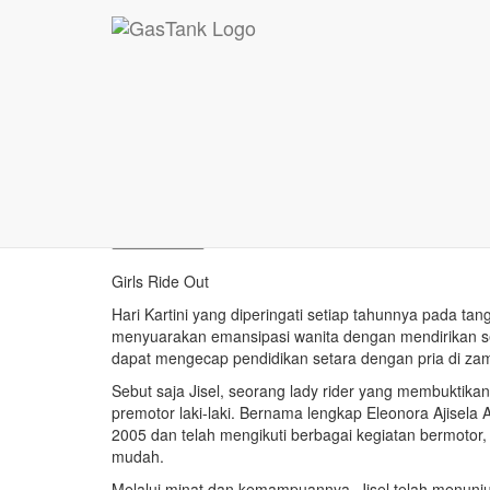
Girls Ride Out
Girls Ride Out
Apr 23, 2020
Girls Ride Out
Hari Kartini yang diperingati setiap tahunnya pada ta
menyuarakan emansipasi wanita dengan mendirikan s
dapat mengecap pendidikan setara dengan pria di zam
Sebut saja Jisel, seorang lady rider yang membuktik
premotor laki-laki. Bernama lengkap Eleonora Ajisela A
2005 dan telah mengikuti berbagai kegiatan bermotor
mudah.
Melalui minat dan kemampuannya, Jisel telah menunjuk