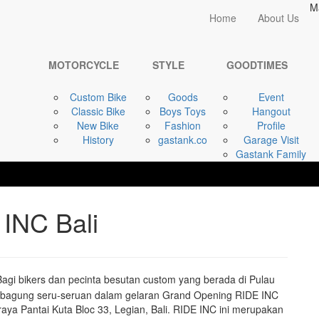
M
Home
Home
About Us
GOODTIMES
Grand Opening RIDE ...
MOTORCYCLE
STYLE
GOODTIMES
Custom Bike
Goods
Event
Classic Bike
Boys Toys
Hangout
New Bike
Fashion
Profile
History
gastank.co
Garage Visit
Gastank Family
INC Bali
agi bikers dan pecinta besutan custom yang berada di Pulau
berbagung seru-seruan dalam gelaran Grand Opening RIDE INC
aya Pantai Kuta Bloc 33, Legian, Bali. RIDE INC ini merupakan