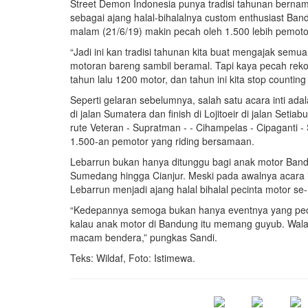
Street Demon Indonesia punya tradisi tahunan bernama
sebagai ajang halal-bihalalnya custom enthusiast Band
malam (21/6/19) makin pecah oleh 1.500 lebih pemoto
“Jadi ini kan tradisi tahunan kita buat mengajak semu
motoran bareng sambil beramal. Tapi kaya pecah reko
tahun lalu 1200 motor, dan tahun ini kita stop counting
Seperti gelaran sebelumnya, salah satu acara inti adal
di jalan Sumatera dan finish di Lojitoeir di jalan Set
rute Veteran - Supratman - - Cihampelas - Cipaganti - S
1.500-an pemotor yang riding bersamaan.
Lebarrun bukan hanya ditunggu bagi anak motor Bandu
Sumedang hingga Cianjur. Meski pada awalnya acara in
Lebarrun menjadi ajang halal bihalal pecinta motor s
“Kedepannya semoga bukan hanya eventnya yang pecah,
kalau anak motor di Bandung itu memang guyub. Walau
macam bendera,” pungkas Sandi.
Teks: Wildaf, Foto: Istimewa.