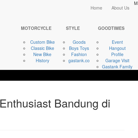
M
Home
Home
About Us
GOODTIMES
Halal Bihalal ...
MOTORCYCLE
STYLE
GOODTIMES
Custom Bike
Goods
Event
Classic Bike
Boys Toys
Hangout
New Bike
Fashion
Profile
History
gastank.co
Garage Visit
Gastank Family
 Enthusiast Bandung di