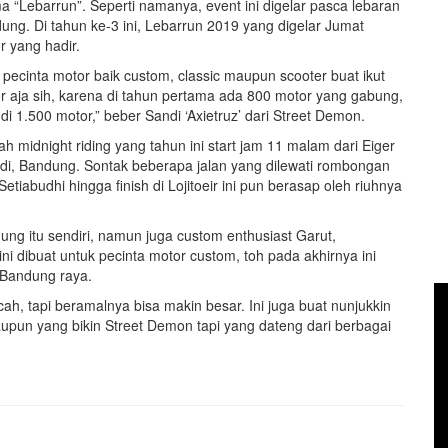
 “Lebarrun”. Seperti namanya, event ini digelar pasca lebaran
ung. Di tahun ke-3 ini, Lebarrun 2019 yang digelar Jumat
r yang hadir.
a pecinta motor baik custom, classic maupun scooter buat ikut
r aja sih, karena di tahun pertama ada 800 motor yang gabung,
 di 1.500 motor,” beber Sandi ‘Axietruz’ dari Street Demon.
ah midnight riding yang tahun ini start jam 11 malam dari Eiger
iabudi, Bandung. Sontak beberapa jalan yang dilewati rombongan
etiabudhi hingga finish di Lojitoeir ini pun berasap oleh riuhnya
ng itu sendiri, namun juga custom enthusiast Garut,
i dibuat untuk pecinta motor custom, toh pada akhirnya ini
e-Bandung raya.
 tapi beramalnya bisa makin besar. Ini juga buat nunjukkin
pun yang bikin Street Demon tapi yang dateng dari berbagai