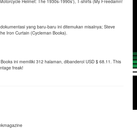
he Motorcycle Helmet: The 1930s-1990s‘), T-shirts (My Freedamn!
 dokumentasi yang baru-baru ini ditemukan misalnya; Steve
the Iron Curtain (Cycleman Books).
Books ini memiliki 312 halaman, dibanderol USD $ 68.11. This
ntage freak!
nkmagazine