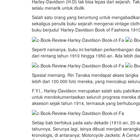
Harley-Davidson (H-D) tak bisa lepas dari sejarah. T
selalu menarik untuk diulik.
Salah satu orang yang beruntung untuk mengabadikanny
sekaligus penulis buku sejarah mengenai vintage cloth
buku berjudul ‘Harley-Davidson Book of Fashions 1910
Seperti namanya, buku ini berisikan perkembangan da
dari rentang tahun 1910 hingga 1950-an. Ada lebih dar
Spesial memang. Rin Tanaka mendapat akses langka
lebih dari 100.000 foto mereka, yang mencakup seluruh
F.Y.I., Harley-Davidson merupakan salah satu pabrika
untuk mendokumentasikan seluruh progress mereka dan
aksesori sejak tahun 1914, termasuk yang berhubunga
Setiap bab berfokus pada satu dekade (1910-an, 20-an
tahunnya. Serunya lagi, isinya dibuat menjadi seran
kronologis, di antaranya; Motorcycle Jackets: A Centur