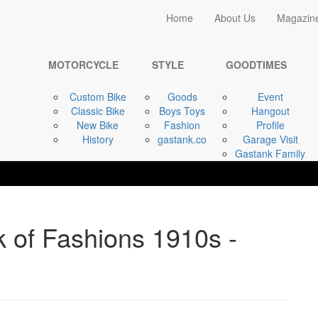
Home
Home
About Us
Magazin
STYLE
Harley-Davidson ...
MOTORCYCLE
STYLE
GOODTIMES
Custom Bike
Goods
Event
Classic Bike
Boys Toys
Hangout
New Bike
Fashion
Profile
History
gastank.co
Garage Visit
Gastank Family
 of Fashions 1910s -