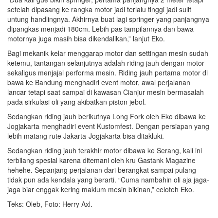
setelah dipasang ke rangka motor jadi terlalu tinggi jadi sulit
untung handlingnya. Akhirnya buat lagi springer yang panjangnya
dipangkas menjadi 180cm. Lebih pas tampilannya dan bawa
motornya juga masih bisa dikendalikan,” lanjut Eko.
Bagi mekanik kelar menggarap motor dan settingan mesin sudah
ketemu, tantangan selanjutnya adalah riding jauh dengan motor
sekaligus menjajal performa mesin. Riding jauh pertama motor di
bawa ke Bandung menghadiri event motor, awal perjalanan
lancar tetapi saat sampai di kawasan Cianjur mesin bermasalah
pada sirkulasi oli yang akibatkan piston jebol.
Sedangkan riding jauh berikutnya Long Fork oleh Eko dibawa ke
Jogjakarta menghadiri event Kustomfest. Dengan persiapan yang
lebih matang rute Jakarta-Jogjakarta bisa ditakluki.
Sedangkan riding jauh terakhir motor dibawa ke Serang, kali ini
terbilang spesial karena ditemani oleh kru Gastank Magazine
hehehe. Sepanjang perjalanan dari berangkat sampai pulang
tidak pun ada kendala yang berarti. “Cuma nambahin oli aja jaga-
jaga biar enggak kering maklum mesin bikinan,” celoteh Eko.
Teks: Oleb, Foto: Herry Axl.