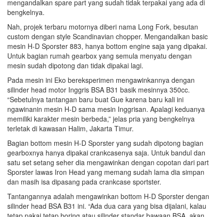
mengandalkan spare part yang sudah tidak terpakai yang ada di
bengkelnya.
Nah, projek terbaru motornya diberi nama Long Fork, besutan
custom dengan style Scandinavian chopper. Mengandalkan basic
mesin H-D Sporster 883, hanya bottom engine saja yang dipakai.
Untuk bagian rumah gearbox yang semula menyatu dengan
mesin sudah dipotong dan tidak dipakai lagi.
Pada mesin ini Eko bereksperimen mengawinkannya dengan
silinder head motor Inggris BSA B31 basik mesinnya 350cc.
“Sebetulnya tantangan baru buat Gue karena baru kali ini
ngawinanin mesin H-D sama mesin Inggrisan. Apalagi keduanya
memiliki karakter mesin berbeda,” jelas pria yang bengkelnya
terletak di kawasan Halim, Jakarta Timur.
Bagian bottom mesin H-D Sporster yang sudah dipotong bagian
gearboxnya hanya dipakai crankcasenya saja. Untuk bandul dan
satu set setang seher dia mengawinkan dengan copotan dari part
Sporster lawas Iron Head yang memang sudah lama dia simpan
dan masih isa dipasang pada crankcase sportster.
Tantangannya adalah mengawinkan bottom H-D Sporster dengan
silinder head BSA B31 ini. “Ada dua cara yang bisa dijalani, kalau
tetap pakai tetap boring atau silinder standar bawaan BSA, akan