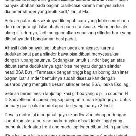
banyak ubahan pada bagian crankcase karena menyesuaikan
diameter silinder yang lebih kecil,” lanjut Eko.
Setelah putar otak akhirnya ditempuh cara yang lebih sederhana
dan mengurangi risiko ubahan pada crankcase. Eko mendesain
ulang silindernya, jadi mengandalkan sepasang silinder baru yang
dibuatnya dari bongkahan besi padat.
Alhasil tidak banyak lagi ubahan pada crankcase, karena
dudukan baut pada silinder bawa bisa dibuat menyesuaikan
dengan lubang bautnya. Sedangkan untuk silinder bagian atas
dibuat sama dudukannya agar bisa menyatu dengan silinder
head BSA B31. “Termasuk dengan tinggi bagian boring dan liner
bagian luar silinder bentuknya sudah disesuaikan dengan
pushrod yang mengikuti desain silinder head BSA,” buka Eko lagi.
Setelah beres mesin lanjut aplikasi girbox yang dipilih copotan H-
D Shovelhead 4 speed lengkap dengan rumah koplingnya . Untuk
primary gear pakai model open belt yang lbarnya 3 inchi.
Desain motor ini menganut gaya skandinavian chopper dengan
sudut komster atau rake pada rangka dibuat lebih tinggi yang
menuntut fork atau front end model springer dibuat lebih panjang.
“Dua kali gue bikin springer, pertama panjangnya 2 meter tetapi