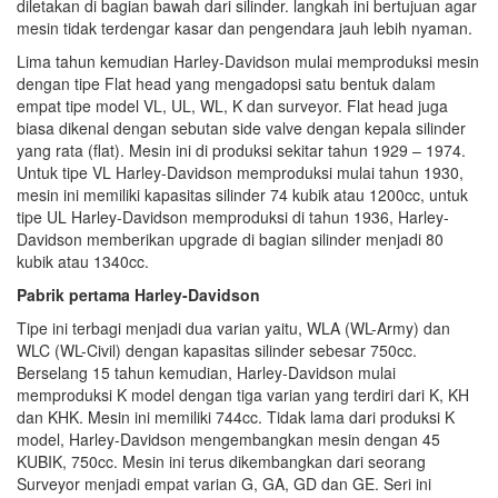
diletakan di bagian bawah dari silinder. langkah ini bertujuan agar
mesin tidak terdengar kasar dan pengendara jauh lebih nyaman.
Lima tahun kemudian Harley-Davidson mulai memproduksi mesin
dengan tipe Flat head yang mengadopsi satu bentuk dalam
empat tipe model VL, UL, WL, K dan surveyor. Flat head juga
biasa dikenal dengan sebutan side valve dengan kepala silinder
yang rata (flat). Mesin ini di produksi sekitar tahun 1929 – 1974.
Untuk tipe VL Harley-Davidson memproduksi mulai tahun 1930,
mesin ini memiliki kapasitas silinder 74 kubik atau 1200cc, untuk
tipe UL Harley-Davidson memproduksi di tahun 1936, Harley-
Davidson memberikan upgrade di bagian silinder menjadi 80
kubik atau 1340cc.
Pabrik pertama Harley-Davidson
Tipe ini terbagi menjadi dua varian yaitu, WLA (WL-Army) dan
WLC (WL-Civil) dengan kapasitas silinder sebesar 750cc.
Berselang 15 tahun kemudian, Harley-Davidson mulai
memproduksi K model dengan tiga varian yang terdiri dari K, KH
dan KHK. Mesin ini memiliki 744cc. Tidak lama dari produksi K
model, Harley-Davidson mengembangkan mesin dengan 45
KUBIK, 750cc. Mesin ini terus dikembangkan dari seorang
Surveyor menjadi empat varian G, GA, GD dan GE. Seri ini