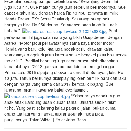
kebetulan sedang bangun bebek lawas. “Keranjang depan ini
juga lucu nih. Gue malah punya jauh sebelum beli motornya. Gue
dapet 4 tahun lalu dengan harga Rp 40 ribu, ternyata ini milik
Honda Dream EX5 (versi Thailand). Sekarang orang beli
harganya bisa Rp 250 ribuan. Semuanya pada latah ikut naik,
hahaha”.
Soal
perawaatan, ini juga salah satu yang bikin Ucup demen dengan
Astrea. “Motor jadul perawatannya sama kaya motor-motor
Honda yang baru kok. Kita juga nggak perlu khawatir kalau
seandainya mogok di jalan karena setiap bengkel pasti bisa servis
motor ini”. Prediksi booming juga sebenarnya telah dirasakan
lama olehnya. “2013 gue sempet bantuin temen ngebangun
Prima. Lalu 2015 dipajang di event otomotif di Senayan, laku Rp
10 juta. Tahun berikutnya didisplay lagi oleh pemilik baru dan laku
dengan harga yang sama dan 2017 kembali dipajang. Gue
langsung mikir ini kayanya bakal everlasting”.
“Sebenarnya sebelum gue
anak-anak Bandung udah duluan ramai. Jakarta sedikit telat
hehe. Yang pasti sekarang kalau pakai di jalan, bukan cuma
orang tua lagi yang nanya, tapi anak-anak muda juga,”
pungkasnya. Teks: Wildaf | Foto: John Resa.