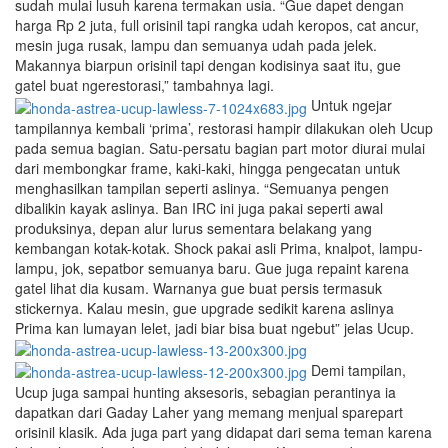
sudah mulai lusuh karena termakan usia. “Gue dapet dengan
harga Rp 2 juta, full orisinil tapi rangka udah keropos, cat ancur,
mesin juga rusak, lampu dan semuanya udah pada jelek.
Makannya biarpun orisinil tapi dengan kodisinya saat itu, gue
gatel buat ngerestorasi,” tambahnya lagi.
Untuk ngejar
tampilannya kembali ‘prima’, restorasi hampir dilakukan oleh Ucup
pada semua bagian. Satu-persatu bagian part motor diurai mulai
dari membongkar frame, kaki-kaki, hingga pengecatan untuk
menghasilkan tampilan seperti aslinya. “Semuanya pengen
dibalikin kayak aslinya. Ban IRC ini juga pakai seperti awal
produksinya, depan alur lurus sementara belakang yang
kembangan kotak-kotak. Shock pakai asli Prima, knalpot, lampu-
lampu, jok, sepatbor semuanya baru. Gue juga repaint karena
gatel lihat dia kusam. Warnanya gue buat persis termasuk
stickernya. Kalau mesin, gue upgrade sedikit karena aslinya
Prima kan lumayan lelet, jadi biar bisa buat ngebut” jelas Ucup.
Demi tampilan,
Ucup juga sampai hunting aksesoris, sebagian perantinya ia
dapatkan dari Gaday Laher yang memang menjual sparepart
orisinil klasik. Ada juga part yang didapat dari sema teman karena