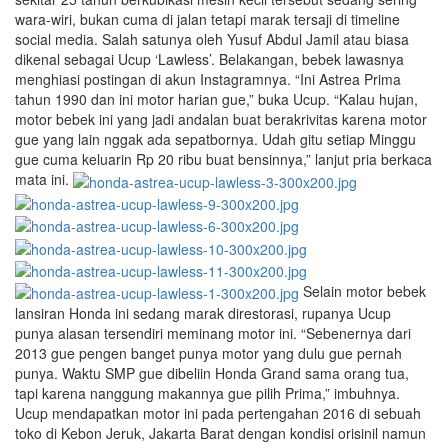
wara-wiri, bukan cuma di jalan tetapi marak tersaji di timeline
social media. Salah satunya oleh Yusuf Abdul Jamil atau biasa
dikenal sebagai Ucup ‘Lawless’. Belakangan, bebek lawasnya
menghiasi postingan di akun Instagramnya. “Ini Astrea Prima
tahun 1990 dan ini motor harian gue,” buka Ucup. “Kalau hujan,
motor bebek ini yang jadi andalan buat berakrivitas karena motor
gue yang lain nggak ada sepatbornya. Udah gitu setiap Minggu
gue cuma keluarin Rp 20 ribu buat bensinnya,” lanjut pria berkaca
mata ini.
Selain motor bebek
lansiran Honda ini sedang marak direstorasi, rupanya Ucup
punya alasan tersendiri meminang motor ini. “Sebenernya dari
2013 gue pengen banget punya motor yang dulu gue pernah
punya. Waktu SMP gue dibeliin Honda Grand sama orang tua,
tapi karena nanggung makannya gue pilih Prima,” imbuhnya.
Ucup mendapatkan motor ini pada pertengahan 2016 di sebuah
toko di Kebon Jeruk, Jakarta Barat dengan kondisi orisinil namun