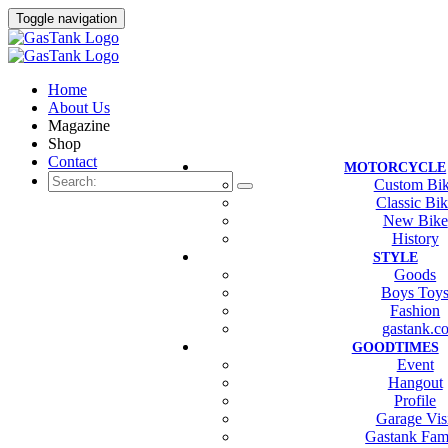
Toggle navigation
Home
About Us
Magazine
Shop
Contact
MOTORCYCLE
Custom Bi
Classic Bi
New Bike
History
STYLE
Goods
Boys Toy
Fashion
gastank.c
GOODTIMES
Event
Hangout
Profile
Garage Vis
Gastank Fam