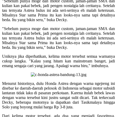
"Sebelum punya moge dan motor custom, jaman-jaman SMA dan
kulian kan pakai bebek, jadi pengen nostalgia lah ceritanya. Setelah
tau ternyata Astrea bulus ini ada seri-serinya eh malah keterusan.
Misalnya Star sama Prima itu kan looks-nya sama tapi detailnya
beda. Itu yang bikin seru," buka Decky.
"Sebelum punya moge dan motor custom, jaman-jaman SMA dan
kulian kan pakai bebek, jadi pengen nostalgia lah ceritanya. Setelah
tau ternyata Astrea bulus ini ada seri-serinya eh malah keterusan.
Misalnya Star sama Prima itu kan looks-nya sama tapi detailnya
beda. Itu yang bikin seru," buka Decky.
Uniknya jika diperhatikan, kelima motor tersebut semua warnanya
cukup langka. "Kalau yang hitam kan mainstream banget, jadi
emang sengaja cari yang jarang. Apalagi warna biru," imbuhnya.
Menurut historinya, dulu Honda Astrea dengan warna ngejreng ini
disebar ke daerah-daerah pelosok di Indonesia sebagai motor subsidi
lantaran tidak laku di pasaran perkotaan. Karena itulah bebek lawas
dengan warna tersebut kini justru sangat sulit dicari. Tak terkecuali
Decky, beberapa motornya ia dapatkan dari Tasikmalaya hingga
Solo yang boyong mulai harga Rp 3-8 juta.
Dari kelima motor tersebut, ada dua yang menjadi favoritnya.