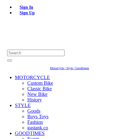
Sign In
Sign Up
Motorcycle | Style | Goodtimes
MOTORCYCLE
Custom Bike
Classic Bike
New Bike
History
STYLE
Goods
Boys Toys
Fashion
gastank.co
GOODTIMES
Event