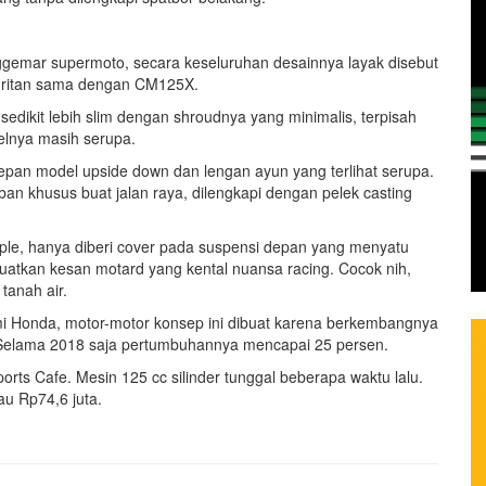
gemar supermoto, secara keseluruhan desainnya layak disebut
buritan sama dengan CM125X.
dikit lebih slim dengan shroudnya yang minimalis, terpisah
elnya masih serupa.
pan model upside down dan lengan ayun yang terlihat serupa.
n khusus buat jalan raya, dilengkapi dengan pelek casting
mple, hanya diberi cover pada suspensi depan yang menyatu
atkan kesan motard yang kental nuansa racing. Cocok nih,
tanah air.
smi Honda, motor-motor konsep ini dibuat karena berkembangnya
. Selama 2018 saja pertumbuhannya mencapai 25 persen.
ts Cafe. Mesin 125 cc silinder tunggal beberapa waktu lalu.
au Rp74,6 juta.