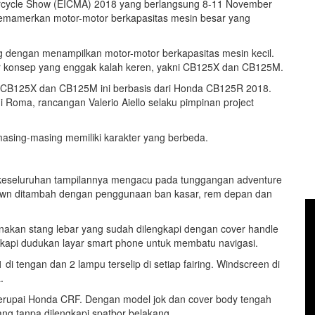
orcycle Show (EICMA) 2018 yang berlangsung 8-11 November
a memamerkan motor-motor berkapasitas mesin besar yang
g dengan menampilkan motor-motor berkapasitas mesin kecil.
r konsep yang enggak kalah keren, yakni CB125X dan CB125M.
a CB125X dan CB125M ini berbasis dari Honda CB125R 2018.
 Roma, rancangan Valerio Aiello selaku pimpinan project
sing-masing memiliki karakter yang berbeda.
ra keseluruhan tampilannya mengacu pada tunggangan adventure
down ditambah dengan penggunaan ban kasar, rem depan dan
nakan stang lebar yang sudah dilengkapi dengan cover handle
ngkapi dudukan layar smart phone untuk membatu navigasi.
tengan dan 2 lampu terselip di setiap fairing. Windscreen di
.
erupai Honda CRF. Dengan model jok dan cover body tengah
jang tanpa dilengkapi spatbor belakang.