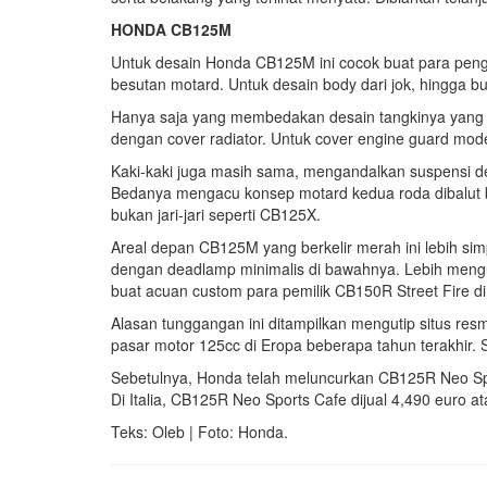
HONDA CB125M
Untuk desain Honda CB125M ini cocok buat para peng
besutan motard. Untuk desain body dari jok, hingga 
Hanya saja yang membedakan desain tangkinya yang se
dengan cover radiator. Untuk cover engine guard mod
Kaki-kaki juga masih sama, mengandalkan suspensi de
Bedanya mengacu konsep motard kedua roda dibalut ba
bukan jari-jari seperti CB125X.
Areal depan CB125M yang berkelir merah ini lebih si
dengan deadlamp minimalis di bawahnya. Lebih mengu
buat acuan custom para pemilik CB150R Street Fire di 
Alasan tunggangan ini ditampilkan mengutip situs re
pasar motor 125cc di Eropa beberapa tahun terakhir
Sebetulnya, Honda telah meluncurkan CB125R Neo Spor
Di Italia, CB125R Neo Sports Cafe dijual 4,490 euro at
Teks: Oleb | Foto: Honda.