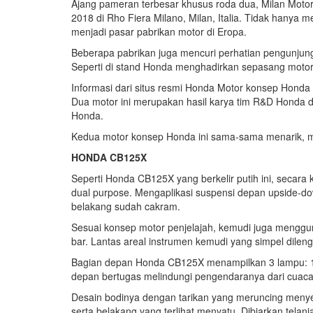
Ajang pameran terbesar khusus roda dua, Milan Mot
2018 di Rho Fiera Milano, Milan, Italia. Tidak hany
menjadi pasar pabrikan motor di Eropa.
Beberapa pabrikan juga mencuri perhatian pengunjun
Seperti di stand Honda menghadirkan sepasang moto
Informasi dari situs resmi Honda Motor konsep Hond
Dua motor ini merupakan hasil karya tim R&D Honda di
Honda.
Kedua motor konsep Honda ini sama-sama menarik, ma
HONDA CB125X
Seperti Honda CB125X yang berkelir putih ini, seca
dual purpose. Mengaplikasi suspensi depan upside-
belakang sudah cakram.
Sesuai konsep motor penjelajah, kemudi juga menggu
bar. Lantas areal instrumen kemudi yang simpel dile
Bagian depan Honda CB125X menampilkan 3 lampu: 1 di 
depan bertugas melindungi pengendaranya dari cuaca
Desain bodinya dengan tarikan yang meruncing meny
serta belakang yang terlihat menyatu. Dibiarkan telan