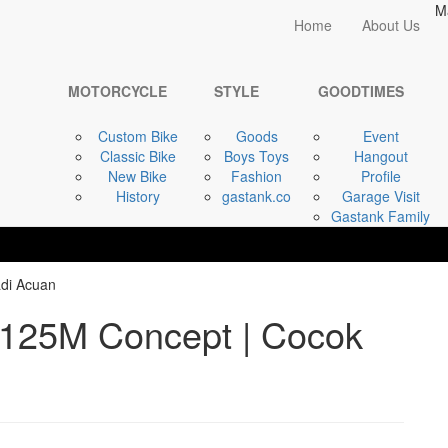
M
Home
Home
About Us
MOTORCYCLE
Honda CB125X & ...
MOTORCYCLE
STYLE
GOODTIMES
Custom Bike
Goods
Event
Classic Bike
Boys Toys
Hangout
New Bike
Fashion
Profile
History
gastank.co
Garage Visit
Gastank Family
25M Concept | Cocok