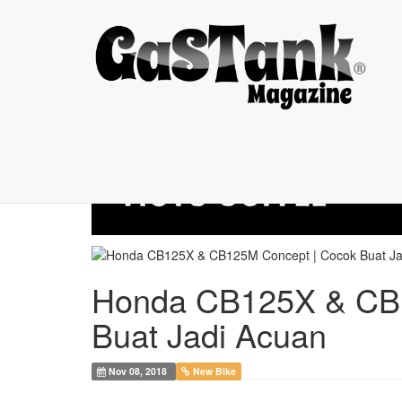
Honda CB125X & ...
Honda CB125X & CB1
Buat Jadi Acuan
Nov 08, 2018
New Bike