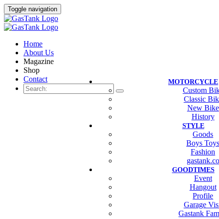
Toggle navigation
Home
About Us
Magazine
Shop
Contact
MOTORCYCLE
Custom Bi
Classic Bi
New Bike
History
STYLE
Goods
Boys Toy
Fashion
gastank.c
GOODTIMES
Event
Hangout
Profile
Garage Vis
Gastank Fam