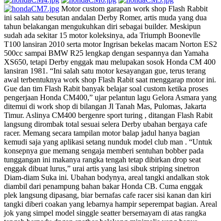
Motor custom garapan work shop Flash Rabbit
ini salah satu besutan andalan Derby Romer, artis muda yang dua
tahun belakangan mengukuhkan diri sebagai builder. Meskipun
sudah ada sekitar 15 motor koleksinya, ada Triumph Boonevlle
T100 lansiran 2010 serta motor Ingrisan bekelas macam Norton ES2
500cc sampai BMW R25 lengkap dengan sespannya dan Yamaha
XS650, tetapi Derby enggak mau melupakan sosok Honda CM 400
lansiran 1981. “Ini salah satu motor kesayangan gue, terus terang
awal terbentuknya work shop Flash Rabit saat menggarap motor ini.
Gue dan tim Flash Rabit banyak belajar soal custom ketika proses
pengerjaan Honda CM400,” ujar pelantun lagu Gelora Asmara yang
ditemui di work shop di bilangan Jl Tanah Mas, Pulomas, Jakarta
Timur. Aslinya CM400 bergenre sport turing , ditangan Flash Rabit
langsung dirombak total sesuai selera Derby ubahan bergaya cafe
racer. Memang secara tampilan motor balap jadul hanya bagian
kemudi saja yang aplikasi setang nunduk model club man . “Untuk
konsepnya gue memang sengaja memberi sentuhan bobber pada
tunggangan ini makanya rangka tengah tetap dibirkan drop seat
enggak dibuat lurus,” urai artis yang lasi sibuk striping sinetron
Diam-diam Suka ini. Ubahan bodynya, areal tangki andalkan stok
diambil dari penampung bahan bakar Honda CB. Cuma enggak
plek langsung dipasang, biar bernafas cafe racer sisi kanan dan kiri
tangki diberi coakan yang lebarnya hampir seperempat bagian. Areal
jok yang simpel model singgle seatter bersemayam di atas rangka