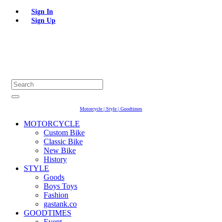
Sign In
Sign Up
Motorcycle | Style | Goodtimes
MOTORCYCLE
Custom Bike
Classic Bike
New Bike
History
STYLE
Goods
Boys Toys
Fashion
gastank.co
GOODTIMES
Event