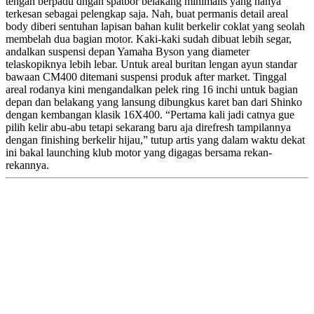
tengah berpadu dngan spatbor belakang minimalis yang hanya
terkesan sebagai pelengkap saja. Nah, buat permanis detail areal
body diberi sentuhan lapisan bahan kulit berkelir coklat yang seolah
membelah dua bagian motor. Kaki-kaki sudah dibuat lebih segar,
andalkan suspensi depan Yamaha Byson yang diameter
telaskopiknya lebih lebar. Untuk areal buritan lengan ayun standar
bawaan CM400 ditemani suspensi produk after market. Tinggal
areal rodanya kini mengandalkan pelek ring 16 inchi untuk bagian
depan dan belakang yang lansung dibungkus karet ban dari Shinko
dengan kembangan klasik 16X400. “Pertama kali jadi catnya gue
pilih kelir abu-abu tetapi sekarang baru aja direfresh tampilannya
dengan finishing berkelir hijau,” tutup artis yang dalam waktu dekat
ini bakal launching klub motor yang digagas bersama rekan-
rekannya.