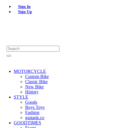
Sign In
Sign Up
MOTORCYCLE
Custom Bike
Classic Bike
New Bike
History
STYLE
Goods
Boys Toys
Fashion
gastank.co
GOODTIMES
Event