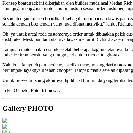
Konsep boardtrack ini dikerjakan oleh builder muda asal Medan Rich
kami juga menggarap motor-motor custom sesuai order customer,” uja
Sesaui dengan konsep boardtrack sebagai motor pacuan lawas pada za
senada dengan box tengah yang juga dibuat menyiku,” lanjut Richard
Oh, ya untuk areal roda customernya order untuk dibuatkan pelek c
diskbrake. Meskipun tampilannya lawas menurut Richard system pen
Tampilan motor makin ciamik setelah beberapa bagian detailnya ikut 
indicator kran bensin yang ujungnya dicutom model tengkorak.
Nah, buat lampu depan modelnya sedikit menyimpang dari motor-motor
bertumpuk layaknya ubahan chopper. Tampak manis setelah dipasang
Untuk proses finishing akhirnya dipilih cat biru muda yang terlihat t
Teks: Olebelo, Foto: Istimewa.
Gallery PHOTO