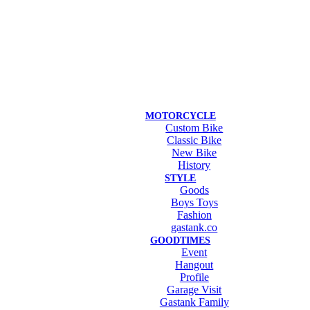
MOTORCYCLE
Custom Bike
Classic Bike
New Bike
History
STYLE
Goods
Boys Toys
Fashion
gastank.co
GOODTIMES
Event
Hangout
Profile
Garage Visit
Gastank Family