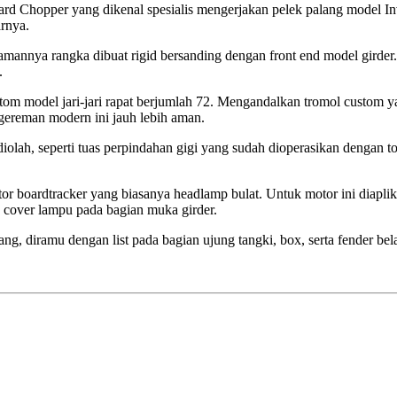
ard Chopper yang dikenal spesialis mengerjakan pelek palang model I
rnya.
mannya rangka dibuat rigid bersanding dengan front end model girder. 
.
ustom model jari-jari rapat berjumlah 72. Mengandalkan tromol custo
gereman modern ini jauh lebih aman.
diolah, seperti tuas perpindahan gigi yang sudah dioperasikan dengan 
 boardtracker yang biasanya headlamp bulat. Untuk motor ini diaplik
 cover lampu pada bagian muka girder.
erang, diramu dengan list pada bagian ujung tangki, box, serta fender b