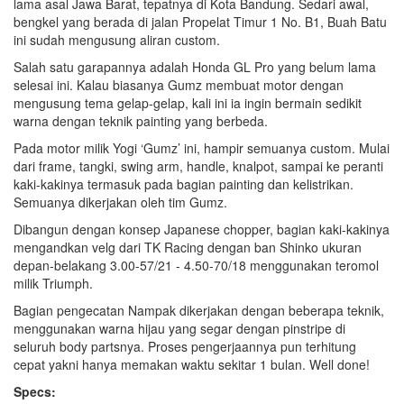
lama asal Jawa Barat, tepatnya di Kota Bandung. Sedari awal,
bengkel yang berada di jalan Propelat Timur 1 No. B1, Buah Batu
ini sudah mengusung aliran custom.
Salah satu garapannya adalah Honda GL Pro yang belum lama
selesai ini. Kalau biasanya Gumz membuat motor dengan
mengusung tema gelap-gelap, kali ini ia ingin bermain sedikit
warna dengan teknik painting yang berbeda.
Pada motor milik Yogi ‘Gumz’ ini, hampir semuanya custom. Mulai
dari frame, tangki, swing arm, handle, knalpot, sampai ke peranti
kaki-kakinya termasuk pada bagian painting dan kelistrikan.
Semuanya dikerjakan oleh tim Gumz.
Dibangun dengan konsep Japanese chopper, bagian kaki-kakinya
mengandkan velg dari TK Racing dengan ban Shinko ukuran
depan-belakang 3.00-57/21 - 4.50-70/18 menggunakan teromol
milik Triumph.
Bagian pengecatan Nampak dikerjakan dengan beberapa teknik,
menggunakan warna hijau yang segar dengan pinstripe di
seluruh body partsnya. Proses pengerjaannya pun terhitung
cepat yakni hanya memakan waktu sekitar 1 bulan. Well done!
Specs: