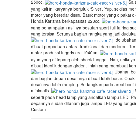
250cc.
Sala
yang kali ini karyanya berjuluk ‘Silver’. Yup, sekila
motor yang beredar disini. Basik motor yang dipakai
Honda Karizma berkapasitas 223cc.
yang penampakan aslinya besutan sport full fairing s
yang tersisa. Serunya bagian rangka yang jadi dudukan
Ide ubahan
dibuat perpaduan antara tradisional dan moderen. Terl
motor produksi Inggris era 1940an.
ayun yang di topang oleh shock tunggal. Nah, unikny
dibuat identik dengan girder . Inlah yang membuat ko
Ubahan body
dan bagian depan desainnya dibuat lebih besar. Coak
desainnya lebih ramping. Sedangkan pada areal bodi b
minimalis.
S
seperti pada head lamp yang andalkan lampu LED. Pal
depannya sudah ditanam juga lampu LED yang fungsinya
Custom