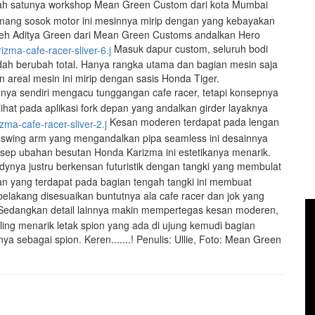
h satunya workshop Mean Green Custom dari kota Mumbai
s memang sosok motor ini mesinnya mirip dengan yang kebayakan
 oleh Aditya Green dari Mean Green Customs andalkan Hero
Masuk dapur custom, seluruh bodi
udah berubah total. Hanya rangka utama dan bagian mesin saja
 areal mesin ini mirip dengan sasis Honda Tiger.
nya sendiri mengacu tunggangan cafe racer, tetapi konsepnya
ihat pada aplikasi fork depan yang andalkan girder layaknya
Kesan moderen terdapat pada lengan
a swing arm yang mengandalkan pipa seamless ini desainnya
nsep ubahan besutan Honda Karizma ini estetikanya menarik.
nya justru berkensan futuristik dengan tangki yang membulat
an yang terdapat pada bagian tengah tangki ini membuat
elakang disesuaikan buntutnya ala cafe racer dan jok yang
edangkan detail lainnya makin mempertegas kesan moderen,
ing menarik letak spion yang ada di ujung kemudi bagian
 sebagai spion. Keren.......! Penulis: Ullie, Foto: Mean Green