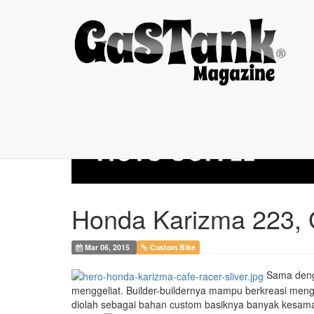
Honda Karizma 223, ...
Honda Karizma 223, Ge
Mar 06, 2015
Custom Bike
Sama denga
menggeliat. Builder-buildernya mampu berkreasi mengh
diolah sebagai bahan custom basiknya banyak kesama