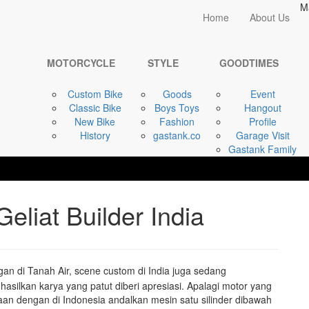
M
Home
Home
About Us
MOTORCYCLE
Honda Karizma 223, ...
MOTORCYCLE
STYLE
GOODTIMES
Custom Bike
Goods
Event
Classic Bike
Boys Toys
Hangout
New Bike
Fashion
Profile
History
gastank.co
Garage Visit
Gastank Family
liat Builder India
n di Tanah Air, scene custom di India juga sedang
asilkan karya yang patut diberi apresiasi. Apalagi motor yang
an dengan di Indonesia andalkan mesin satu silinder dibawah