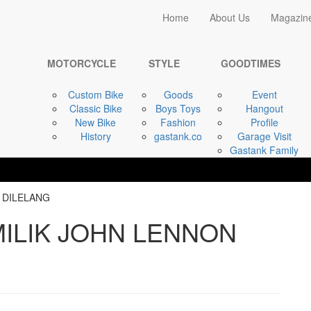
Home
Home
About Us
Magazin
STYLE
HONDA Z50A 1969 ...
MOTORCYCLE
STYLE
GOODTIMES
Custom Bike
Goods
Event
Classic Bike
Boys Toys
Hangout
New Bike
Fashion
Profile
History
gastank.co
Garage Visit
Gastank Family
MILIK JOHN LENNON