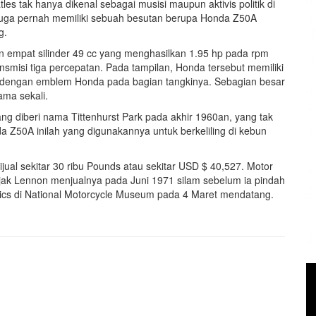
 tak hanya dikenal sebagai musisi maupun aktivis politik di
 juga pernah memiliki sebuah besutan berupa Honda Z50A
g.
in empat silinder 49 cc yang menghasilkan 1.95 hp pada rpm
nsmisi tiga percepatan. Pada tampilan, Honda tersebut memiliki
ap dengan emblem Honda pada bagian tangkinya. Sebagian besar
ama sekali.
ng diberi nama Tittenhurst Park pada akhir 1960an, yang tak
da Z50A inilah yang digunakannya untuk berkeliling di kebun
ijual sekitar 30 ribu Pounds atau sekitar USD $ 40,527. Motor
njak Lennon menjualnya pada Juni 1971 silam sebelum ia pindah
sics di National Motorcycle Museum pada 4 Maret mendatang.