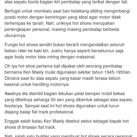
alas sepatu boots bagian kiri pembalap yang terikat dengan tali.
Berfugsi untuk membatu saat ban belakang sliding mengimbangi
posisi motor dengan kemiringan yang ideal agar motor tidak
terhempas ke tanah. Nah, uniknya hot shoes merupakan
perlengkapan personal, masing-masing pembalap berbeda
ukurannya.
Fungsi hot shoes sendiri bukan berarti mengandalkan seluruh
beban rider ke kaki kiri. Justru hanya seperti berseluncur saja
agar body motor bisa miring dengan maksimal.
Oh iya hot shoe pertama kali dipakai oleh seorang pembalap
bernama Ken Maely mulai digunakan sekitar tahun 1945-1950an.
Dimana saat itu alas sepatu yang kasar masih terasa belum
kasimal untuk handling motornya.
Awalnya dia diambil bagian lekukan pelat bemper mobil bekas
yang dibelinya seharga 50 sen yang dibentuk sebagai alas sepatu
bootsnya. Sampai saat ini hot shoes digunakan untuk turun
diajang balap flat track professional.
Enggak salah kalau Ken Maely disebut-sebut sebagai bapak hot
shoes di lintasan flat track.
Nah, salah satu builder yang membuat hot shoes secara personal