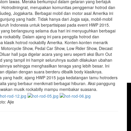
stom lawas. Meraka berkumpul dalam gelaran yang bertajuk
an Hotrodiningrat, merupakan komunitas penggemar hotrod dan
Gudeg, Jogjakarta. Berbagai mobil dan motor asal Amerika ini
gunjung yang hadir. Tidak hanya dari Jogja saja, mobil-mobil
seluruh Indonesia untuk berpartisipasi pada event HWP 2015.
jang yang berlangsung selama dua hari ini menyuguhkan berbagai
rockabilly. Dalam ajang ini para penggila hotrod dan
klasik hotrod rockabilly Amerika. Konten-konten menarik
n Motorcycle Show, Pedal Car Show, Low Rider Show, Diecast
iluar hall juga digelar acara yang seru seperti aksi Burn Out
d yang tampil ini hampir seluruhnya sudah dilakukan ubahan
innya sehingga menghasilkan tenaga yang lebih besar. Ini
an dijalan dengan suara berderu dibalik body klasiknya.
aja yang hadir, ajang HWP 2015 juga kedatangan tamu hotroders
tralia yang berbaur menikmati berbagai hiburan. Aksi panggung
bawakan musik rockabilly mampu membakar suasana.
to: Ajie