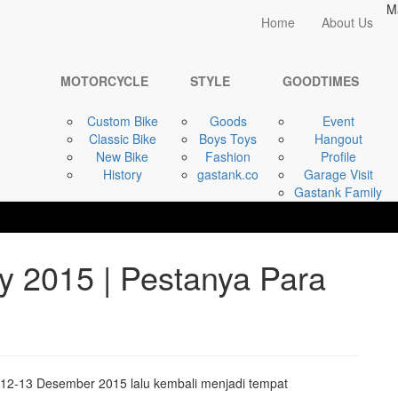
M
Home
Home
About Us
GOODTIMES
Hotrod Weekend ...
MOTORCYCLE
STYLE
GOODTIMES
Custom Bike
Goods
Event
Classic Bike
Boys Toys
Hangout
New Bike
Fashion
Profile
History
gastank.co
Garage Visit
Gastank Family
y 2015 | Pestanya Para
 12-13 Desember 2015 lalu kembali menjadi tempat