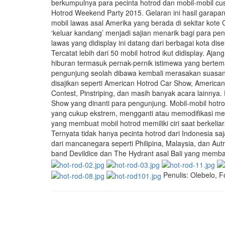
berkumpulnya para pecinta hotrod dan mobil-mobil cu
Hotrod Weekend Party 2015. Gelaran ini hasil garap
mobil lawas asal Amerika yang berada di sekitar kote 
‘keluar kandang’ menjadi sajian menarik bagi para pen
lawas yang didisplay ini datang dari berbagai kota di
Tercatat lebih dari 50 mobil hotrod ikut didisplay. A
hiburan termasuk pernak-pernik istimewa yang bertema 
pengunjung seolah dibawa kembali merasakan suasana 
disajikan seperti American Hotrod Car Show, America
Contest, Pinstriping, dan masih banyak acara lainnya. D
Show yang dinanti para pengunjung. Mobil-mobil hotro
yang cukup ekstrem, mengganti atau memodifikasi mes
yang membuat mobil hotrod memiliki ciri saat berkeliar
Ternyata tidak hanya pecinta hotrod dari Indonesia s
dari mancanegara seperti Philipina, Malaysia, dan Au
band Devildice dan The Hydrant asal Bali yang mem
Penulis: Olebelo, Fo