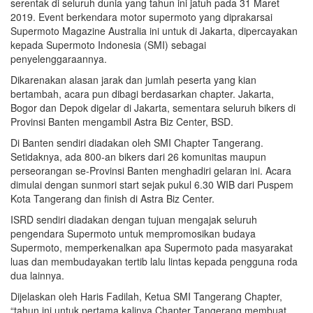
serentak di seluruh dunia yang tahun ini jatuh pada 31 Maret
2019. Event berkendara motor supermoto yang diprakarsai
Supermoto Magazine Australia ini untuk di Jakarta, dipercayakan
kepada Supermoto Indonesia (SMI) sebagai
penyelenggaraannya.
Dikarenakan alasan jarak dan jumlah peserta yang kian
bertambah, acara pun dibagi berdasarkan chapter. Jakarta,
Bogor dan Depok digelar di Jakarta, sementara seluruh bikers di
Provinsi Banten mengambil Astra Biz Center, BSD.
Di Banten sendiri diadakan oleh SMI Chapter Tangerang.
Setidaknya, ada 800-an bikers dari 26 komunitas maupun
perseorangan se-Provinsi Banten menghadiri gelaran ini. Acara
dimulai dengan sunmori start sejak pukul 6.30 WIB dari Puspem
Kota Tangerang dan finish di Astra Biz Center.
ISRD sendiri diadakan dengan tujuan mengajak seluruh
pengendara Supermoto untuk mempromosikan budaya
Supermoto, memperkenalkan apa Supermoto pada masyarakat
luas dan membudayakan tertib lalu lintas kepada pengguna roda
dua lainnya.
Dijelaskan oleh Haris Fadilah, Ketua SMI Tangerang Chapter,
“tahun ini untuk pertama kalinya Chapter Tangerang membuat